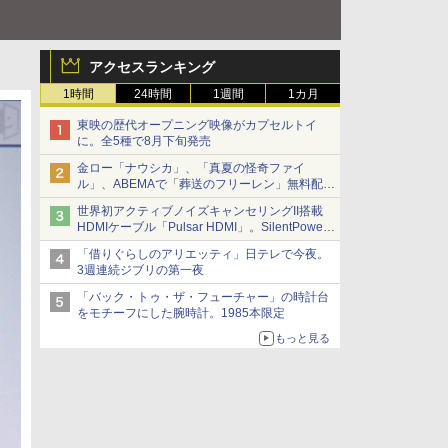
アクセスランキング
1時間
24時間
1週間
1カ月
東映の歴代オープニング映像がカプセルトイ
に。全5種で8月下旬発売
金ロー「ナウシカ」、「真夏の怪奇ファイ
ル」、ABEMAで「葬送のフリーレン」無料配信
など。夏の特番・配信情報
世界初アクティブノイズキャンセリングII搭載
HDMIケーブル「Pulsar HDMI」。SilentPower
から
「借りぐらしのアリエッティ」日テレで今夜。
3週連続ジブリの第一夜
「バック・トゥ・ザ・フューチャー」の時計台
をモチーフにした腕時計。1985本限定
もっと見る