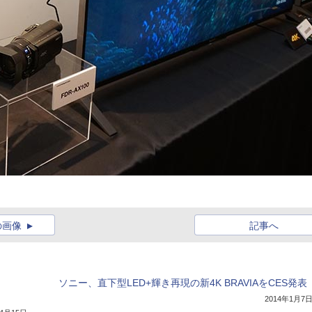
の画像
記事へ
ソニー、直下型LED+輝き再現の新4K BRAVIAをCES発表
2014年1月7