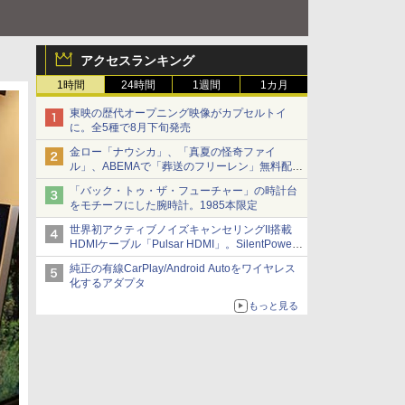
アクセスランキング
1時間
24時間
1週間
1カ月
東映の歴代オープニング映像がカプセルトイ
に。全5種で8月下旬発売
金ロー「ナウシカ」、「真夏の怪奇ファイ
ル」、ABEMAで「葬送のフリーレン」無料配信
など。夏の特番・配信情報
「バック・トゥ・ザ・フューチャー」の時計台
をモチーフにした腕時計。1985本限定
世界初アクティブノイズキャンセリングII搭載
HDMIケーブル「Pulsar HDMI」。SilentPower
から
純正の有線CarPlay/Android Autoをワイヤレス
化するアダプタ
もっと見る