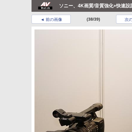
ソニー、4K画質/音質強化+快速設計の
(38/39)
前の画像
次