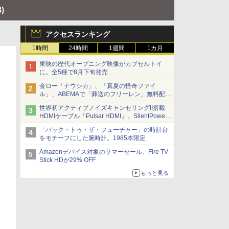
3)
アクセスランキング
1時間
24時間
1週間
1カ月
東映の歴代オープニング映像がカプセルトイ
に。全5種で8月下旬発売
金ロー「ナウシカ」、「真夏の怪奇ファイ
ル」、ABEMAで「葬送のフリーレン」無料配信
など。夏の特番・配信情報
世界初アクティブノイズキャンセリングII搭載
HDMIケーブル「Pulsar HDMI」。SilentPower
から
「バック・トゥ・ザ・フューチャー」の時計台
をモチーフにした腕時計。1985本限定
Amazonデバイス対象のサマーセール。Fire TV
Stick HDが29% OFF
もっと見る