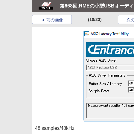
第668回:RMEの小型USBオーデ
(10/23)
前の画像
次
48 samples/48kHz