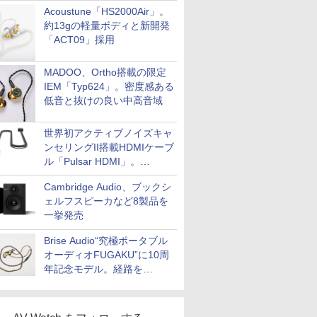
Acoustune「HS2000Air」。
約13gの軽量ボディと新開発
「ACT09」採用
MADOO、Ortho搭載の限定
IEM「Typ624」。密度感ある
低音と抜けの良い中高音域
世界初アクティブノイズキャ
ンセリングII搭載HDMIケーブ
ル「Pulsar HDMI」。
SilentPowerから
Cambridge Audio、ブックシ
ェルフスピーカなど8製品を
一挙発売
Brise Audio“究極ポータブル
オーディオFUGAKU”に10周
年記念モデル。経路を
NISHIKIで統一。400万円