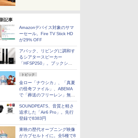
新記事
Amazonデバイス対象のサマ
ーセール。Fire TV Stick HD
が29% OFF
アバック、リビングに調和す
るシアタースピーカー
「HFSP250」。ブックシェ
ルフはペア3万円以下
トピック
金ロー「ナウシカ」、「真夏
の怪奇ファイル」、ABEMA
で「葬送のフリーレン」無料
配信など。夏の特番・配信情
SOUNDPEATS、音質と軽さ
報
追求した「Air6 Pro」。先行
登録で8383円
東映の歴代オープニング映像
がカプセルトイに。全5種で8