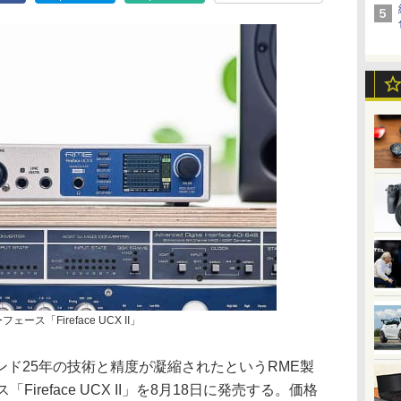
ス「Fireface UCX II」
ド25年の技術と精度が凝縮されたというRME製
ireface UCX II」を8月18日に発売する。価格