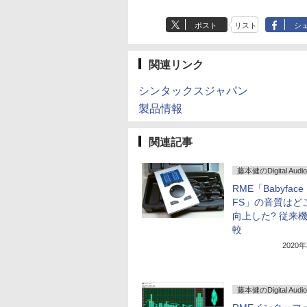
ポスト
リスト
シ
関連リンク
シンタックスジャパン
製品情報
関連記事
藤本健のDigital Audio
RME「Babyface 
FS」の音質はど
向上した? 従来
較
2020
藤本健のDigital Audio