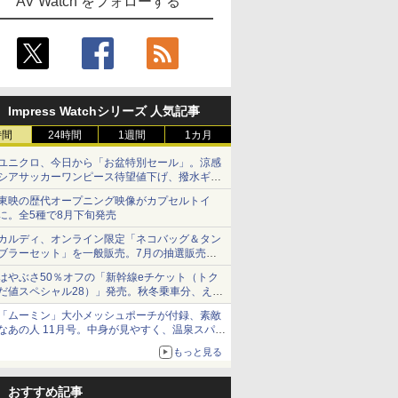
AV Watch をフォローする
Impress Watchシリーズ 人気記事
時間
24時間
1週間
1カ月
ユニクロ、今日から「お盆特別セール」。涼感
シアサッカーワンピース待望値下げ、撥水ギア
ショーツは1990円に
東映の歴代オープニング映像がカプセルトイ
に。全5種で8月下旬発売
カルディ、オンライン限定「ネコバッグ＆タン
ブラーセット」を一般販売。7月の抽選販売の
当選無効分
はやぶさ50％オフの「新幹線eチケット（トク
だ値スペシャル28）」発売。秋冬乗車分、えき
ねっと限定
「ムーミン」大小メッシュポーチが付録、素敵
なあの人 11月号。中身が見やすく、温泉スパに
も使える
もっと見る
おすすめ記事