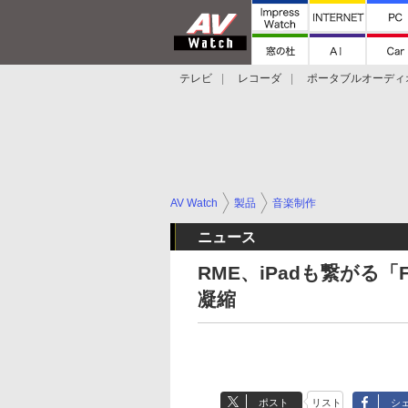
テレビ
レコーダ
ポータブルオーディ
スマートスピーカー
デジカメ
プロジ
AV Watch
製品
音楽制作
ニュース
RME、iPadも繋がる「Fi
凝縮
ポスト
リスト
シ