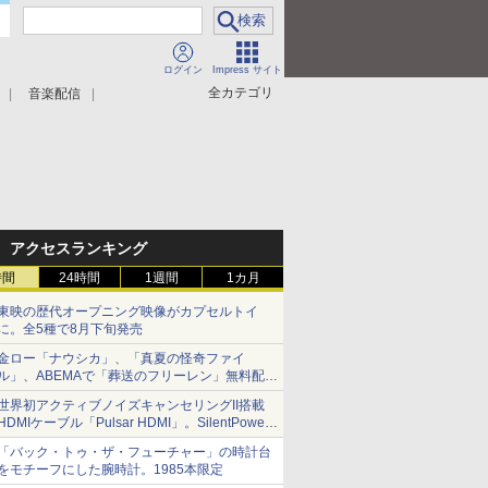
ログイン
Impress サイト
全カテゴリ
音楽配信
アクセスランキング
時間
24時間
1週間
1カ月
東映の歴代オープニング映像がカプセルトイ
に。全5種で8月下旬発売
金ロー「ナウシカ」、「真夏の怪奇ファイ
ル」、ABEMAで「葬送のフリーレン」無料配信
など。夏の特番・配信情報
世界初アクティブノイズキャンセリングII搭載
HDMIケーブル「Pulsar HDMI」。SilentPower
から
「バック・トゥ・ザ・フューチャー」の時計台
をモチーフにした腕時計。1985本限定