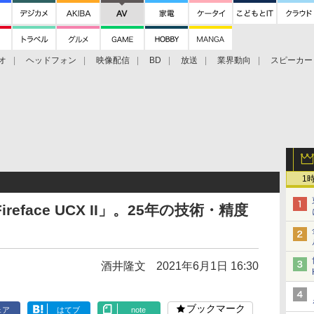
オ
ヘッドフォン
映像配信
BD
放送
業界動向
スピーカー
ェクタ
PS4
BDプレーヤー
映像配信
BD
1
reface UCX II」。25年の技術・精度
酒井隆文
2021年6月1日 16:30
ブックマーク
ェア
はてブ
note