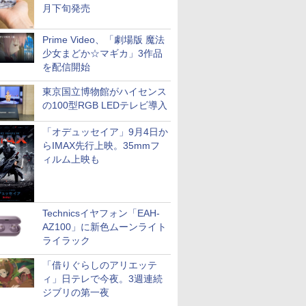
月下旬発売
Prime Video、「劇場版 魔法
少女まどか☆マギカ」3作品
を配信開始
東京国立博物館がハイセンス
の100型RGB LEDテレビ導入
「オデュッセイア」9月4日か
らIMAX先行上映。35mmフ
ィルム上映も
Technicsイヤフォン「EAH-
AZ100」に新色ムーンライト
ライラック
「借りぐらしのアリエッテ
ィ」日テレで今夜。3週連続
ジブリの第一夜