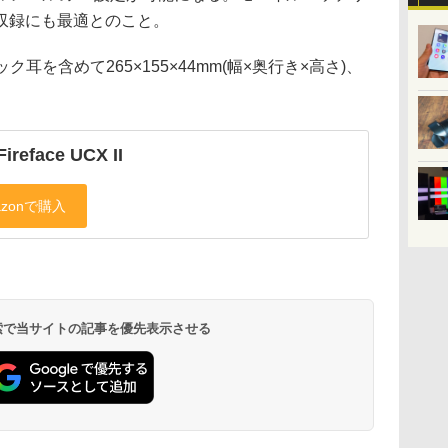
収録にも最適とのこと。
耳を含めて265×155×44mm(幅×奥行き×高さ)、
ireface UCX II
 検索で当サイトの記事を優先表示させる