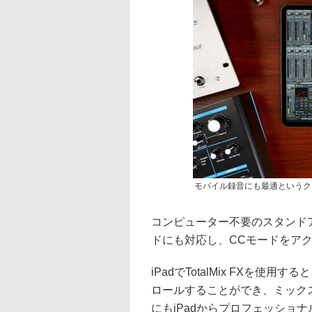
モバイル録音にも最適というク
コンピューター不要のスタンド
ドにも対応し、CCモードをアクテ
iPadでTotalMix FXを
ロールすることができ、ミック
にもiPadからプロフェッショ