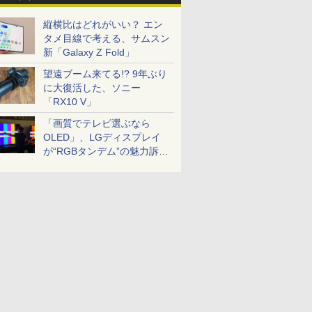
縦横比はどれがいい？ エン
タメ目線で考える、サムスン
新「Galaxy Z Fold」
望遠ブーム来てる!? 9年ぶり
に大復活した、ソニー
「RX10 V」
「画質でテレビ選ぶなら
OLED」、LGディスプレイ
が“RGBタンデム”の魅力訴
求。液晶とのガチ比較も