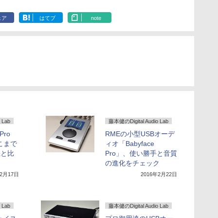
ェア
はてブ
note
 Lab
藤本健のDigital Audio Lab
Pro
RMEの小型USBオーデ
こまで
ィオ「Babyface
機と比
Pro」、使い勝手と音質
の進化をチェック
年2月17日
2016年2月22日
 Lab
藤本健のDigital Audio Lab