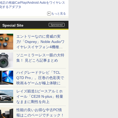
純正の有線CarPlay/Android Autoをワイヤレス
化するアダプタ
もっと見る
Special Site
エントリーなのに脅威の実
力!「Osprey」Noble Audioワ
イヤレスイヤフォン4機種を
一気に聴く
ソニーミラーレス一眼の大特
集！ 見どころ記事まとめ
ハイグレードテレビ「TCL
Q7D Pro」。圧巻の色彩美で
映画＆ゲームが極上体験に
レイズ鍛造1ピースアルミホ
イール「CE28 N-plus」軽量
なままに剛性を向上
性能の良いお得な中古PC情
報はこのページでチェック！