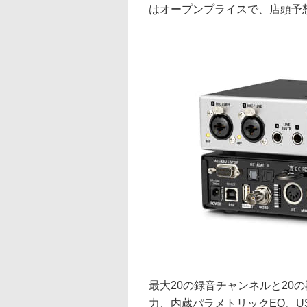
はオープンプライスで、店頭予想価
最大20の録音チャンネルと20の再
力、内蔵パラメトリックEQ、U