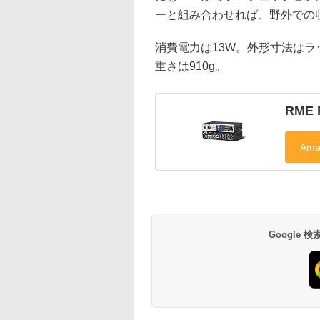
ーと組み合わせれば、野外での
消費電力は13W。外形寸法はラック
重さは910g。
RME F
Google