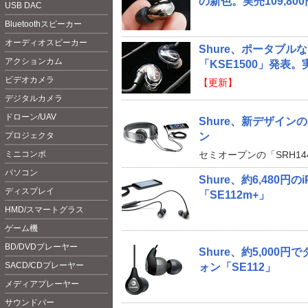
の新色。実売109,800
USB DAC
Bluetoot
hスピーカー
オーディオスピーカー
Shure、ポータブ
アクションカム
「KSE1500」発表。
ビデオカメラ
【更新】
デジタルカメラ
ドローン/UAV
Shure、新デザイ
プロジェクタ
ン
ミニコンポ
セミオープンの「SRH14
パソコン
Shure、約6,480
ディスプレイ
「SE112m+」
HMD/スマートグラス
ゲーム機
BD/DVDプレーヤー
Shure、約5,00
SACD/CDプレーヤー
ォン「SE112」
メディアプレーヤー
サウンドバー