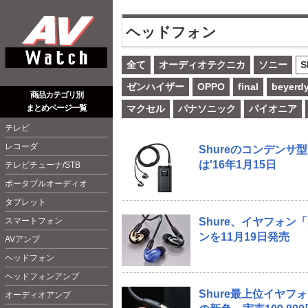
ヘッドフォン
全て
オーディオテクニカ
ソニー
S
ゼンハイザー
OPPO
final
beyerd
商品カテゴリ別
まとめページ一覧
マクセル
パナソニック
パイオニア
テレビ
レコーダ
Shureのコンデンサ
は'16年1月15日
テレビチューナ/STB
ポータブルオーディオ
タブレット
スマートフォン
Shure、イヤフォン
ンを11月19日発売
AVアンプ
ヘッドフォン
ヘッドフォンアンプ
Shure最上位イヤフ
オーディオアンプ