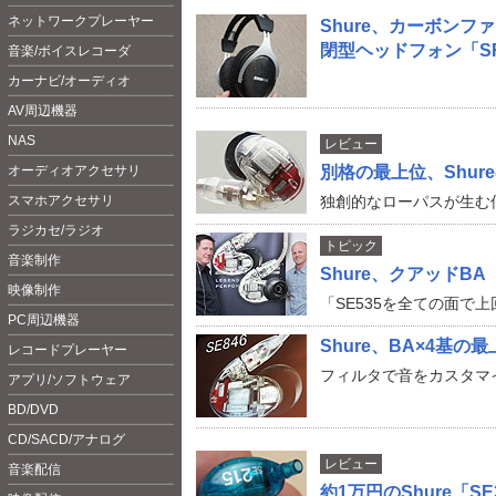
ネットワークプレーヤー
Shure、カーボンフ
閉型ヘッドフォン「SR
音楽/ボイスレコーダ
カーナビ/オーディオ
AV周辺機器
NAS
レビュー
オーディオアクセサリ
別格の最上位、Shur
スマホアクセサリ
独創的なローパスが生む低
ラジカセ/ラジオ
トピック
音楽制作
Shure、クアッドB
映像制作
「SE535を全ての面で
PC周辺機器
Shure、BA×4基の
レコードプレーヤー
フィルタで音をカスタマ
アプリ/ソフトウェア
BD/DVD
CD/SACD/アナログ
レビュー
音楽配信
約1万円のShure「SE21