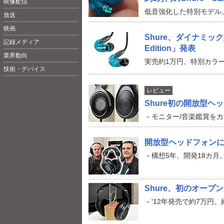
映像配信
低音強化した特別モデル
放送
映画
Shure、ダイナミック型
記録メディア
Edition」発表
業界動向
実売約1万円。特別カラ
技術・デバイス
レビュー
Shure初の開放型ヘ
－モニター/音楽鑑賞を
開放型ヘッドフォンに
－構想5年、開発18カ月
Shure、初のオープ
－'12年発売で約7万円。