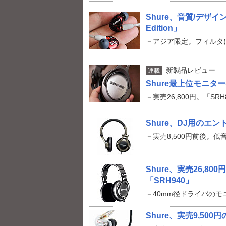
Shure、音質/デザイン変
Edition」
－アジア限定。フィルタ
新製品レビュー
連載
Shure最上位モニタ
－実売26,800円。「SR
Shure、DJ用のエン
－実売8,500円前後。
Shure、実売26,8
「SRH940」
－40mm径ドライバの
Shure、実売9,50