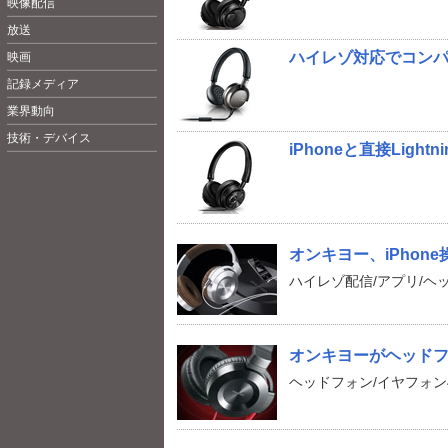
映像配信
放送
ハイレゾ対応でコンパクトな
映画
記録メディア
業界動向
技術・デバイス
iPhoneと直接Light
オンキヨー、iPhon
ハイレゾ配信/アプリ/ヘ
オンキヨーがヘッドフォ
ヘッドフォン/イヤフォ