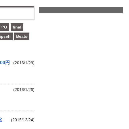
PPO
final
ipsch
Beats
00円
(2016/1/29)
(2016/1/26)
化
(2015/12/24)