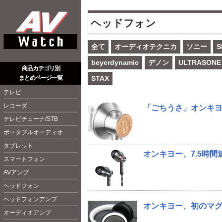
ヘッドフォン
全て
オーディオテクニカ
ソニー
S
beyerdynamic
デノン
ULTRASONE
商品カテゴリ別
まとめページ一覧
STAX
テレビ
レコーダ
「ごちうさ」オンキヨ
テレビチューナ/STB
ポータブルオーディオ
タブレット
オンキヨー、7.5時間連
スマートフォン
AVアンプ
ヘッドフォン
ヘッドフォンアンプ
オンキヨー、初のマグ
オーディオアンプ