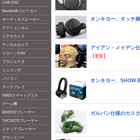
USB DAC
Bluetoot
hスピーカー
オンキヨー、タッチ操作
オーディオスピーカー
アクションカム
ビデオカメラ
デジタルカメラ
アイアン・メイデン
ドローン/UAV
【更新】
プロジェクタ
ミニコンポ
パソコン
オンキヨー、SHOW 
ディスプレイ
HMD/スマートグラス
ゲーム機
BD/DVDプレーヤー
ガルパン仕様のカスタ
SACD/CDプレーヤー
メディアプレーヤー
サウンドバー