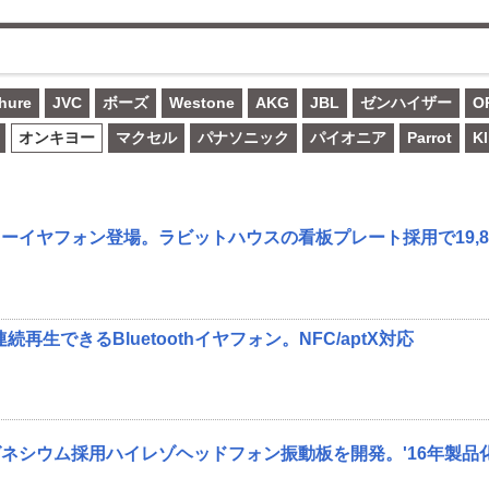
hure
JVC
ボーズ
Westone
AKG
JBL
ゼンハイザー
O
オンキヨー
マクセル
パナソニック
パイオニア
Parrot
Kl
ーイヤフォン登場。ラビットハウスの看板プレート採用で19,8
続再生できるBluetoothイヤフォン。NFC/aptX対応
ネシウム採用ハイレゾヘッドフォン振動板を開発。'16年製品