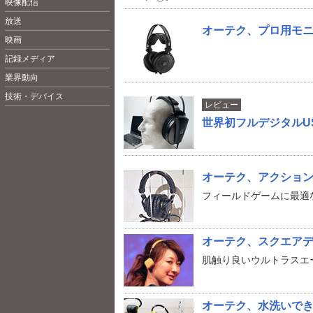
映像配信
放送
オーテク、プロ用モニ
映画
記録メディア
業界動向
技術・デバイス
レビュー
世界初フルデジタルUS
オーテク、アクショ
フィールドゲームに最適
オーテク、スクエアデ
肌触り良いウルトラスエ
オーテク、水洗いできる