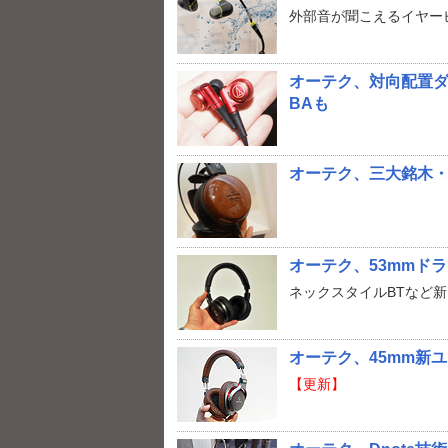
外部音が聞こえるイヤーピー
オーテク、対向配置
BAも
オーテク、三大銘木・
オーテク、53mmドラ
ネックスタイルBTなど新「
オーテク、45mm新
【更新】