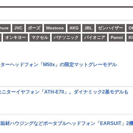
hure
JVC
ボーズ
Westone
AKG
JBL
ゼンハイザー
O
オンキヨー
マクセル
パナソニック
パイオニア
Parrot
Kl
ターヘッドフォン「M50x」の限定マットグレーモデル
モニターイヤフォン「ATH-E70」。ダイナミック2基モデルも
垢材ハウジングなどポータブルヘッドフォン「EARSUIT」2