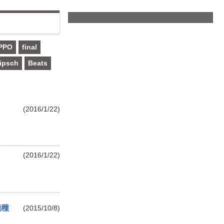
PPO
final
ipsch
Beats
(2016/1/22)
(2016/1/22)
機種
(2015/10/8)