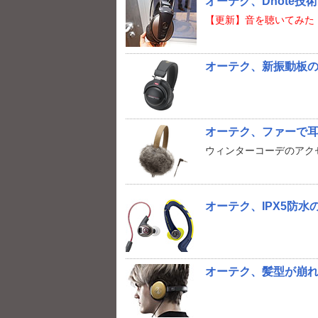
オーテク、Dnote
【更新】音を聴いてみた
オーテク、新振動板の4
オーテク、ファーで
ウィンターコーデのアクセ
オーテク、IPX5防水
オーテク、髪型が崩れ