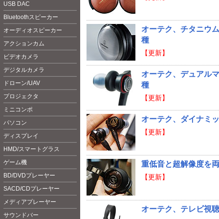
USB DAC
Bluetoot
hスピーカー
オーテク、チタニウムハウ
オーディオスピーカー
種
アクションカム
【更新】
ビデオカメラ
デジタルカメラ
オーテク、デュアルマグ
ドローン/UAV
種
プロジェクタ
【更新】
ミニコンポ
オーテク、ダイナミック
パソコン
【更新】
ディスプレイ
HMD/スマートグラス
ゲーム機
重低音と超解像度を両立。
BD/DVDプレーヤー
【更新】
SACD/CDプレーヤー
メディアプレーヤー
オーテク、テレビ視聴
サウンドバー