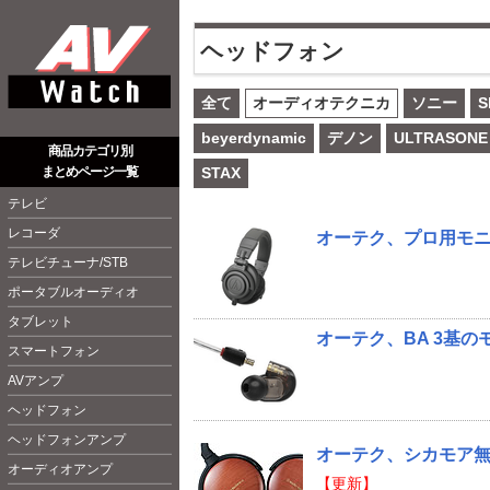
ヘッドフォン
全て
オーディオテクニカ
ソニー
S
beyerdynamic
デノン
ULTRASONE
商品カテゴリ別
まとめページ一覧
STAX
テレビ
レコーダ
オーテク、プロ用モニ
テレビチューナ/STB
ポータブルオーディオ
タブレット
オーテク、BA 3基の
スマートフォン
AVアンプ
ヘッドフォン
ヘッドフォンアンプ
オーテク、シカモア無
オーディオアンプ
【更新】