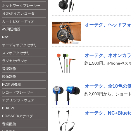
ネットワークプレーヤー
音楽/ボイスレコーダ
カーナビ/オーディオ
オーテク、ヘッドフォ
AV周辺機器
NAS
オーディオアクセサリ
スマホアクセサリ
オーテク、ネオンカラー
ラジカセ/ラジオ
約1,500円。iPhoneや
音楽制作
映像制作
PC周辺機器
オーテク、全10色の低
レコードプレーヤー
約2,000円から。ショ
アプリ/ソフトウェア
BD/DVD
オーテク、NC+Blue
CD/SACD/アナログ
音楽配信