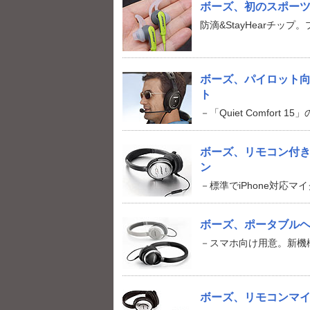
ボーズ、初のスポーツ向け
防滴&StayHearチッ
ボーズ、パイロット
ト
－「Quiet Comfort 1
ボーズ、リモコン付きの「
ン
－標準でiPhone対応
ボーズ、ポータブルヘ
－スマホ向け用意。新機
ボーズ、リモコンマイ