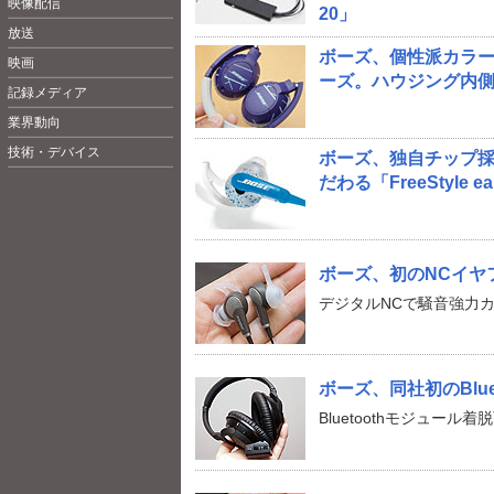
映像配信
20」
放送
ボーズ、個性派カラー「
映画
ーズ。ハウジング内
記録メディア
業界動向
技術・デバイス
ボーズ、独自チップ
だわる「FreeStyle e
ボーズ、初のNCイヤフォン
デジタルNCで騒音強力カッ
ボーズ、同社初のBlue
Bluetoothモジュール着脱