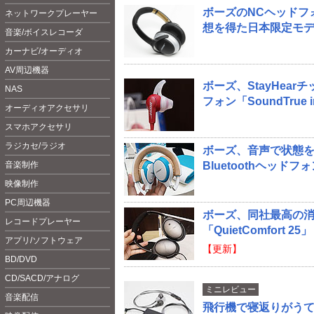
ボーズのNCヘッドフォ
ネットワークプレーヤー
想を得た日本限定モ
音楽/ボイスレコーダ
カーナビ/オーディオ
AV周辺機器
ボーズ、StayHea
NAS
フォン「SoundTrue in
オーディオアクセサリ
スマホアクセサリ
ラジカセ/ラジオ
ボーズ、音声で状態
音楽制作
Bluetoothヘッドフ
映像制作
PC周辺機器
ボーズ、同社最高の消
レコードプレーヤー
「QuietComfort 25」
アプリ/ソフトウェア
【更新】
BD/DVD
CD/SACD/アナログ
ミニレビュー
音楽配信
飛行機で寝返りがうて