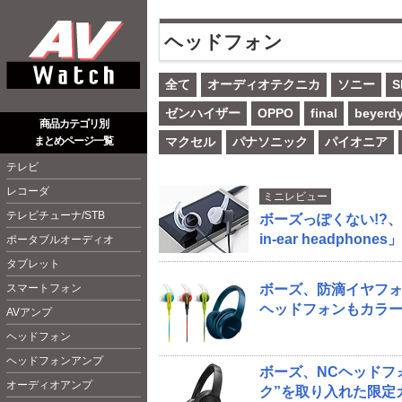
ヘッドフォン
全て
オーディオテクニカ
ソニー
S
ゼンハイザー
OPPO
final
beyerd
商品カテゴリ別
まとめページ一覧
マクセル
パナソニック
パイオニア
テレビ
レコーダ
ミニレビュー
テレビチューナ/STB
ボーズっぽくない!?、超
in-ear headphone
ポータブルオーディオ
タブレット
スマートフォン
ボーズ、防滴イヤフ
ヘッドフォンもカラー
AVアンプ
ヘッドフォン
ヘッドフォンアンプ
ボーズ、NCヘッドフォ
オーディオアンプ
ク”を取り入れた限定