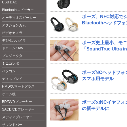
USB DAC
Bluetoot
hスピーカー
ボーズ、NFC対応で
オーディオスピーカー
Bluetoothヘッドフ
アクションカム
ビデオカメラ
デジタルカメラ
ボーズ史上最小、モ
ドローン/UAV
「SoundTrue Ultra i
プロジェクタ
ミニコンポ
パソコン
ボーズNCヘッドフォン「
スマホ用モデル
ディスプレイ
HMD/スマートグラス
ゲーム機
BD/DVDプレーヤー
ボーズのNCイヤフォン
の新モデルに
SACD/CDプレーヤー
メディアプレーヤー
サウンドバー