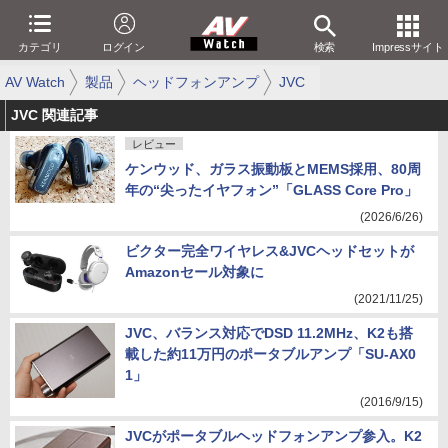
カテゴリ
ログイン
検索
Impressサイト
AV Watch
製品
ヘッドフォンアンプ
JVC
JVC 関連記事
レビュー
ケンウッド、ガラス振動板とMEMS採用、80周
年の“尖ったイヤフォン”「GLASS Core Pro」
(2026/6/26)
ビクター完全ワイヤレス&JVCヘッドセットが
Amazonセール対象に
(2021/11/25)
JVC、バランス対応でDSD 11.2MHz、K2も搭
載した約11万円のポータブルアンプ「SU-AX0
1」
(2016/9/15)
JVCがポータブルヘッドフォンアンプ参入。K2