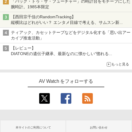
「バック・トゥ・ザ・フューチャー」の時計台をモチーフにした
腕時計。1985本限定
【西田宗千佳のRandomTracking】
縦横比はどれがいい？ エンタメ目線で考える、サムスン新
「Galaxy Z Fold」
ティアック、カセットテープなどをデジタル化する「思い出アー
カイブ推進活動」
【レビュー】
DIATONEの遺伝子継承、最新なのに懐かしい“惚れる
音”Tecnologia e Cuore「DS-TC52B」を聴く
もっと見る
AV Watch をフォローする
本サイトのご利用について
お問い合わせ