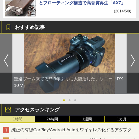
とフローティング構造で高音質再生「AX7」
(2014/5/8)
おすすめ記事
望遠ブーム来てる!? 9年ぶりに大復活した、ソニー「RX
10 V」
●
●
●
アクセスランキング
1時間
24時間
1週間
1カ月
純正の有線CarPlay/Android Autoをワイヤレス化するアダプタ