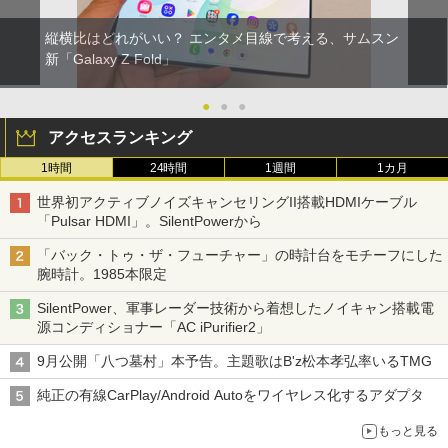
縦横比はどれがいい？ エンタメ目線で考える、サムスン
新「Galaxy Z Fold」
●
●
●
アクセスランキング
1時間
24時間
1週間
1カ月
世界初アクティブノイズキャンセリングII搭載HDMIケーブル
「Pulsar HDMI」。SilentPowerから
「バック・トゥ・ザ・フューチャー」の時計台をモチーフにした
腕時計。1985本限定
SilentPower、軍事レーダー技術から着想したノイキャン搭載電
源コンディショナー「AC iPurifier2」
9月公開「八つ墓村」本予告。主題歌はB'z松本孝弘率いるTMG
純正の有線CarPlay/Android Autoをワイヤレス化するアダプタ
もっと見る