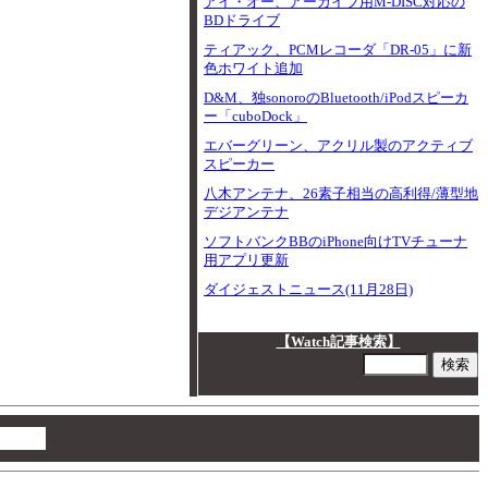
アイ・オー、アーカイブ用M-DISC対応の
BDドライブ
ティアック、PCMレコーダ「DR-05」に新
色ホワイト追加
D&M、独sonoroのBluetooth/iPodスピーカ
ー「cuboDock」
エバーグリーン、アクリル製のアクティブ
スピーカー
八木アンテナ、26素子相当の高利得/薄型地
デジアンテナ
ソフトバンクBBのiPhone向けTVチューナ
用アプリ更新
ダイジェストニュース(11月28日)
【Watch記事検索】
00