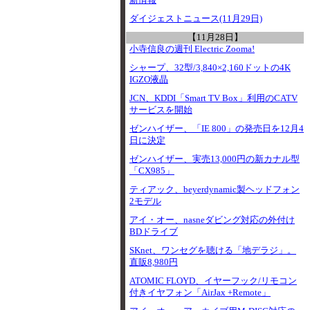
新情報
ダイジェストニュース(11月29日)
【11月28日】
小寺信良の週刊 Electric Zooma!
シャープ、32型/3,840×2,160ドットの4K
IGZO液晶
JCN、KDDI「Smart TV Box」利用のCATV
サービスを開始
ゼンハイザー、「IE 800」の発売日を12月4
日に決定
ゼンハイザー、実売13,000円の新カナル型
「CX985」
ティアック、beyerdynamic製ヘッドフォン
2モデル
アイ・オー、nasneダビング対応の外付け
BDドライブ
SKnet、ワンセグを聴ける「地デラジ」。
直販8,980円
ATOMIC FLOYD、イヤーフック/リモコン
付きイヤフォン「AirJax +Remote」