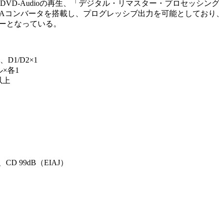
し、DVD-Audioの再生、「デジタル・リマスター・プロセッシ
D/Aコンバータを搭載し、プログレッシブ出力を可能としており、CD-
ヤーとなっている。
1/D2×1
×各1
以上
D 99dB（EIAJ）