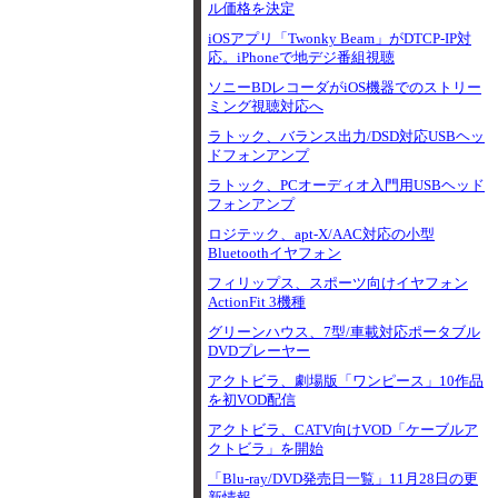
ル価格を決定
iOSアプリ「Twonky Beam」がDTCP-IP対
応。iPhoneで地デジ番組視聴
ソニーBDレコーダがiOS機器でのストリー
ミング視聴対応へ
ラトック、バランス出力/DSD対応USBヘッ
ドフォンアンプ
ラトック、PCオーディオ入門用USBヘッド
フォンアンプ
ロジテック、apt-X/AAC対応の小型
Bluetoothイヤフォン
フィリップス、スポーツ向けイヤフォン
ActionFit 3機種
グリーンハウス、7型/車載対応ポータブル
DVDプレーヤー
アクトビラ、劇場版「ワンピース」10作品
を初VOD配信
アクトビラ、CATV向けVOD「ケーブルア
クトビラ」を開始
「Blu-ray/DVD発売日一覧」11月28日の更