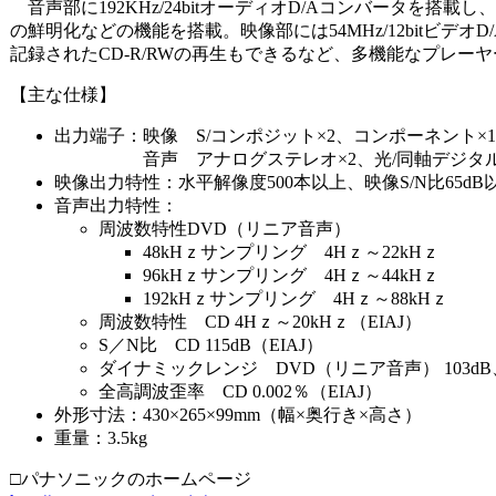
音声部に192KHz/24bitオーディオD/Aコンバータを搭載
の鮮明化などの機能を搭載。映像部には54MHz/12bitビデオ
記録されたCD-R/RWの再生もできるなど、多機能なプレー
【主な仕様】
出力端子：映像 S/コンポジット×2、コンポーネント×1、D
音声 アナログステレオ×2、光/同軸デジタル
映像出力特性：水平解像度500本以上、映像S/N比65dB
音声出力特性：
周波数特性DVD（リニア音声）
48kHｚサンプリング 4Hｚ～22kHｚ
96kHｚサンプリング 4Hｚ～44kHｚ
192kHｚサンプリング 4Hｚ～88kHｚ
周波数特性 CD 4Hｚ～20kHｚ（EIAJ）
S／N比 CD 115dB（EIAJ）
ダイナミックレンジ DVD（リニア音声） 103dB、C
全高調波歪率 CD 0.002％（EIAJ）
外形寸法：430×265×99mm（幅×奥行き×高さ）
重量：3.5kg
□パナソニックのホームページ