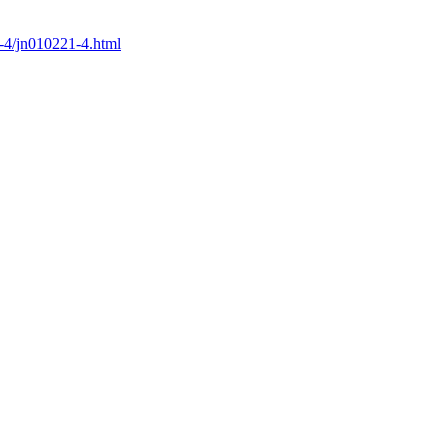
1-4/jn010221-4.html