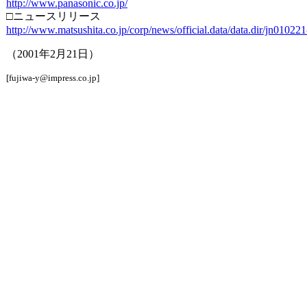
http://www.panasonic.co.jp/
□ニュースリリース
http://www.matsushita.co.jp/corp/news/official.data/data.dir/jn01022
（2001年2月21日）
[fujiwa-y@impress.co.jp]