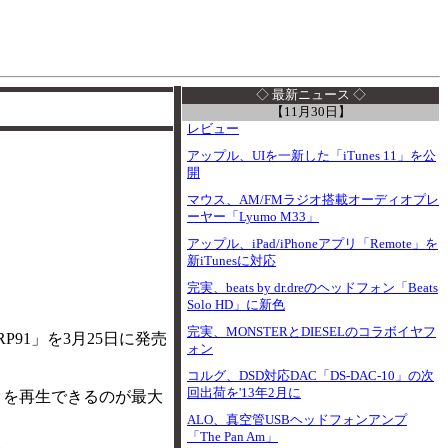
I
◇ 最新ニュース ◇
【11月30日】
レビュー
アップル、UIを一新した「iTunes 11」を公
開
マウス、AM/FMラジオ搭載オーディオプレ
ーヤー「Lyumo M33」
アップル、iPad/iPhoneアプリ「Remote」を
新iTunesに対応
完実、beats by dr.dreのヘッドフォン「Beats
Solo HD」に新色
完実、MONSTERとDIESELのコラボイヤフ
RP91」を3月25日に発売
ォン
コルグ、DSD対応DAC「DS-DAC-10」の次
回出荷を'13年2月に
スクを再生できるのが最大
ALO、真空管USBヘッドフォンアンプ
「The Pan Am」