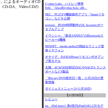
ング」によるオーディオCD
Cypher Labs、ハイレゾ携帯
DA、Video-CDの
DAC「AlgoRhythm Solo -dB」
NEC、PCのTV機能操作アプリ「Smartリモ
コン」などを公開
zionote、約300時間動作のJL Acousticポー
タブルアンプ
ドウシシャ、“新生SANSUI”のBluetoothス
ピーカー4機種
MJSOFT、moshi audioの焼結セラミック筐
体イヤフォン
オヤイデ、FiiOのiPhoneリモコン付きアン
プ黒モデル
太陽、dCSのDSD対応DACやSACDトランス
ポートなど4製品
「Blu-ray/DVD発売日一覧」11月29日の更
新情報
ダイジェストニュース(11月30日)
【11月29日】
レビュー
au、iPad miniと第4世代iPadの4G LTEモデ