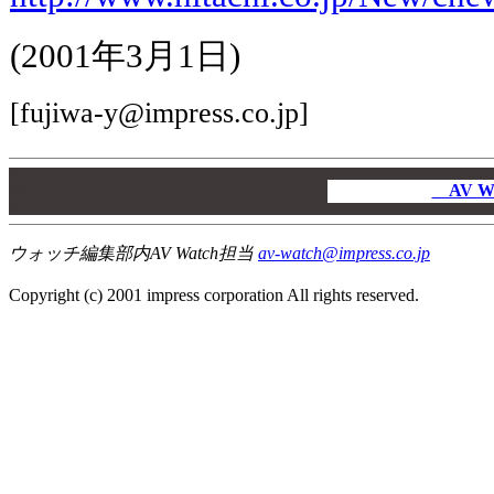
(2001年3月1日)
[fujiwa-y@impress.co.jp]
00
00
AV W
00
ウォッチ編集部内AV Watch担当
av-watch@impress.co.jp
Copyright (c) 2001 impress corporation All rights reserved.