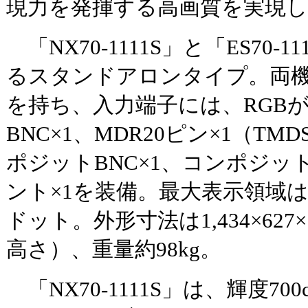
現力を発揮する高画質を実現
「NX70-1111S」と「ES70-
るスタンドアロンタイプ。両機
を持ち、入力端子には、RGBがD-
BNC×1、MDR20ピン×1（T
ポジットBNC×1、コンポジッ
ント×1を装備。最大表示領域は縮小
ドット。外形寸法は1,434×627×
高さ）、重量約98kg。
「NX70-1111S」は、輝度700c