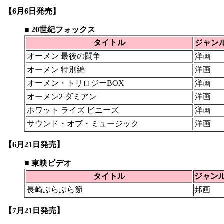
【6月6日発売】
■ 20世紀フォックス
タイトル
ジャン
オーメン 最後の闘争
洋画
オーメン 特別編
洋画
オーメン・トリロジーBOX
洋画
オーメン2 ダミアン
洋画
ホワット ライズ ビニーズ
洋画
サウンド・オブ・ミュージック
洋画
【6月21日発売】
■ 東映ビデオ
タイトル
ジャン
長崎ぶらぶら節
邦画
【7月21日発売】