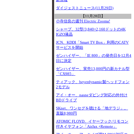
新情報
ダイジェストニュース(11月29日)
【11月28日】
小寺信良の週刊 Electric Zooma!
シャープ、32型/3,840×2,160ドットの4K
IGZO液晶
JCN、KDDI「Smart TV Box」利用のCATV
サービスを開始
ゼンハイザー、「IE 800」の発売日を12月4
日に決定
ゼンハイザー、実売13,000円の新カナル型
「CX985」
ティアック、beyerdynamic製ヘッドフォン
2モデル
アイ・オー、nasneダビング対応の外付け
BDドライブ
SKnet、ワンセグを聴ける「地デラジ」。
直販8,980円
ATOMIC FLOYD、イヤーフック/リモコン
付きイヤフォン「AirJax +Remote」