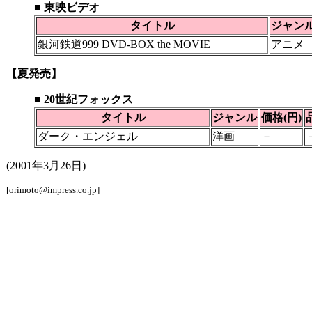
■ 東映ビデオ
タイトル
ジャン
銀河鉄道999 DVD-BOX the MOVIE
アニメ
【夏発売】
■ 20世紀フォックス
タイトル
ジャンル
価格(円)
ダーク・エンジェル
洋画
－
(2001年3月26日)
[orimoto@impress.co.jp]