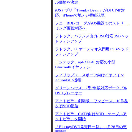
ル価格を決定
iOSアプリ「Twonky Beam」がDTCP-IP対
応。iPhoneで地デジ番組視聴
ソニーBDレコーダがiOS機器でのストリー
ミング視聴対応へ
ラトック、バランス出力/DSD対応USBヘッ
ドフォンアンプ
ラトック、PCオーディオ入門用USBヘッド
フォンアンプ
ロジテック、apt-X/AAC対応の小型
Bluetoothイヤフォン
フィリップス、スポーツ向けイヤフォン
ActionFit 3機種
グリーンハウス、7型/車載対応ポータブル
DVDプレーヤー
アクトビラ、劇場版「ワンピース」10作品
を初VOD配信
アクトビラ、CATV向けVOD「ケーブルア
クトビラ」を開始
「Blu-ray/DVD発売日一覧」11月28日の更