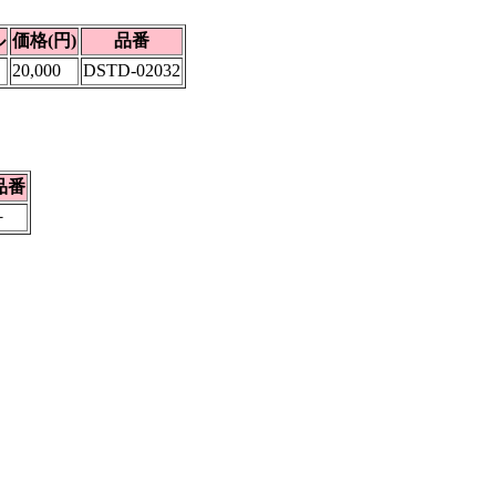
ル
価格(円)
品番
20,000
DSTD-02032
品番
－