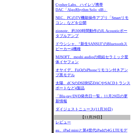
Cypher Labs、ハイレゾ携帯
DAC「AlgoRhythm Solo -dB」
NEC、PCのTV機能操作アプリ「Smartリモ
コン」などを公開
zionote、約300時間動作のJL Acousticポー
タブルアンプ
ドウシシャ、“新生SANSUI”のBluetoothス
ピーカー4機種
MJSOFT、moshi audioの焼結セラミック筐
体イヤフォン
オヤイデ、FiiOのiPhoneリモコン付きアン
プ黒モデル
太陽、dCSのDSD対応DACやSACDトランス
ポートなど4製品
「Blu-ray/DVD発売日一覧」11月29日の更
新情報
ダイジェストニュース(11月30日)
【11月29日】
レビュー
au、iPad miniと第4世代iPadの4G LTEモデ