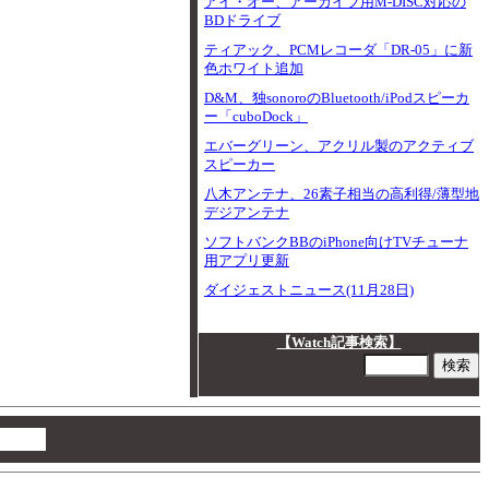
アイ・オー、アーカイブ用M-DISC対応の
BDドライブ
ティアック、PCMレコーダ「DR-05」に新
色ホワイト追加
D&M、独sonoroのBluetooth/iPodスピーカ
ー「cuboDock」
エバーグリーン、アクリル製のアクティブ
スピーカー
八木アンテナ、26素子相当の高利得/薄型地
デジアンテナ
ソフトバンクBBのiPhone向けTVチューナ
用アプリ更新
ダイジェストニュース(11月28日)
【Watch記事検索】
00