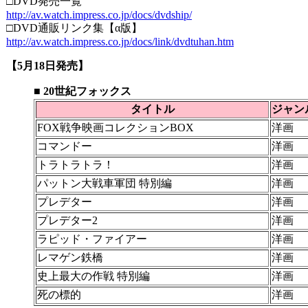
□DVD発売一覧
http://av.watch.impress.co.jp/docs/dvdship/
□DVD通販リンク集【α版】
http://av.watch.impress.co.jp/docs/link/dvdtuhan.htm
【5月18日発売】
■ 20世紀フォックス
タイトル
ジャン
FOX戦争映画コレクションBOX
洋画
コマンドー
洋画
トラトラトラ！
洋画
パットン大戦車軍団 特別編
洋画
プレデター
洋画
プレデター2
洋画
ラピッド・ファイアー
洋画
レマゲン鉄橋
洋画
史上最大の作戦 特別編
洋画
死の標的
洋画