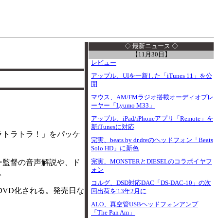
I
◇ 最新ニュース ◇
【11月30日】
レビュー
アップル、UIを一新した「iTunes 11」を公
開
マウス、AM/FMラジオ搭載オーディオプレ
ーヤー「Lyumo M33」
アップル、iPad/iPhoneアプリ「Remote」を
新iTunesに対応
ラトラトラ！」をパッケ
完実、beats by dr.dreのヘッドフォン「Beats
Solo HD」に新色
完実、MONSTERとDIESELのコラボイヤフ
ー監督の音声解説や、ド
ォン
。
コルグ、DSD対応DAC「DS-DAC-10」の次
VD化される。発売日な
回出荷を'13年2月に
ALO、真空管USBヘッドフォンアンプ
「The Pan Am」