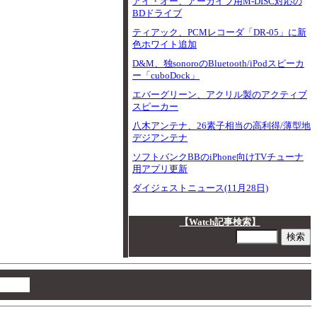
アイ・オー、アーカイブ用M-DISC対応の
BDドライブ
ティアック、PCMレコーダ「DR-05」に新
色ホワイト追加
D&M、独sonoroのBluetooth/iPodスピーカ
ー「cuboDock」
エバーグリーン、アクリル製のアクティブ
スピーカー
八木アンテナ、26素子相当の高利得/薄型地
デジアンテナ
ソフトバンクBBのiPhone向けTVチューナ
用アプリ更新
ダイジェストニュース(11月28日)
【Watch記事検索】
00