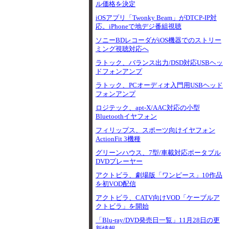
ル価格を決定
iOSアプリ「Twonky Beam」がDTCP-IP対
応。iPhoneで地デジ番組視聴
ソニーBDレコーダがiOS機器でのストリー
ミング視聴対応へ
ラトック、バランス出力/DSD対応USBヘッ
ドフォンアンプ
ラトック、PCオーディオ入門用USBヘッド
フォンアンプ
ロジテック、apt-X/AAC対応の小型
Bluetoothイヤフォン
フィリップス、スポーツ向けイヤフォン
ActionFit 3機種
グリーンハウス、7型/車載対応ポータブル
DVDプレーヤー
アクトビラ、劇場版「ワンピース」10作品
を初VOD配信
アクトビラ、CATV向けVOD「ケーブルア
クトビラ」を開始
「Blu-ray/DVD発売日一覧」11月28日の更