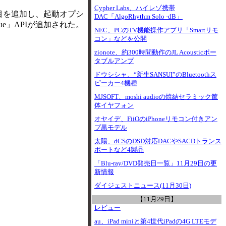
Cypher Labs、ハイレゾ携帯
項目を追加し、起動オプシ
DAC「AlgoRhythm Solo -dB」
alue」APIが追加された。
NEC、PCのTV機能操作アプリ「Smartリモ
コン」などを公開
zionote、約300時間動作のJL Acousticポー
タブルアンプ
ドウシシャ、“新生SANSUI”のBluetoothス
ピーカー4機種
MJSOFT、moshi audioの焼結セラミック筐
体イヤフォン
オヤイデ、FiiOのiPhoneリモコン付きアン
プ黒モデル
太陽、dCSのDSD対応DACやSACDトランス
ポートなど4製品
「Blu-ray/DVD発売日一覧」11月29日の更
新情報
ダイジェストニュース(11月30日)
【11月29日】
レビュー
au、iPad miniと第4世代iPadの4G LTEモデ