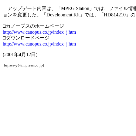
アップデート内容は、「MPEG Station」では、ファ
ョンを変更した。「Development Kit」では、「HD814210」
□カノープスのホームページ
http://www.canopus.co.jp/index_j.htm
□ダウンロードページ
http://www.canopus.co.jp/index_j.htm
(2001年4月12日)
[fujiwa-y@impress.co.jp]