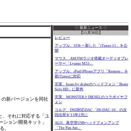
I
◇ 最新ニュース ◇
【11月30日】
レビュー
アップル、UIを一新した「iTunes 11」を公
開
マウス、AM/FMラジオ搭載オーディオプレ
ーヤー「Lyumo M33」
アップル、iPad/iPhoneアプリ「Remote」を
新iTunesに対応
完実、beats by dr.dreのヘッドフォン「Beats
Solo HD」に新色
完実、MONSTERとDIESELのコラボイヤフ
キットの新バージョンを同社
ォン
コルグ、DSD対応DAC「DS-DAC-10」の次
回出荷を'13年2月に
3.2と、それに対応する「ユ
プリケーション/開発キット」
ALO、真空管USBヘッドフォンアンプ
「The Pan Am」
いる。