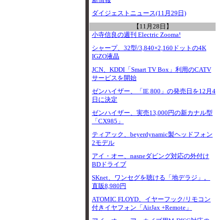
新情報
ダイジェストニュース(11月29日)
【11月28日】
小寺信良の週刊 Electric Zooma!
シャープ、32型/3,840×2,160ドットの4K
IGZO液晶
JCN、KDDI「Smart TV Box」利用のCATV
サービスを開始
ゼンハイザー、「IE 800」の発売日を12月4
日に決定
ゼンハイザー、実売13,000円の新カナル型
「CX985」
ティアック、beyerdynamic製ヘッドフォン
2モデル
アイ・オー、nasneダビング対応の外付け
BDドライブ
SKnet、ワンセグを聴ける「地デラジ」。
直販8,980円
ATOMIC FLOYD、イヤーフック/リモコン
付きイヤフォン「AirJax +Remote」