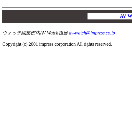
00
00
AV W
00
ウォッチ編集部内AV Watch担当
av-watch@impress.co.jp
Copyright (c) 2001 impress corporation All rights reserved.