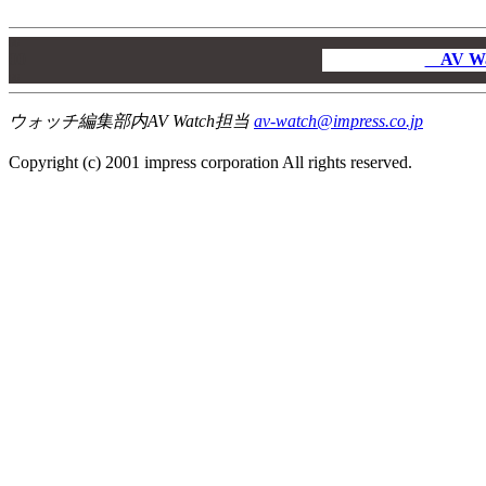
00
00
AV W
00
ウォッチ編集部内AV Watch担当
av-watch@impress.co.jp
Copyright (c) 2001 impress corporation All rights reserved.