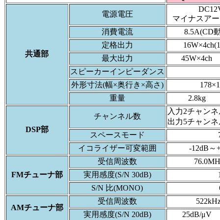
DC12V
電源電圧
マイナスアース
消費電流
8.5A(C
定格出力
16W×4ch
共通部
最大出力
45W×4ch
スピーカーインピーダンス
外形寸法(幅×奥行き×高さ)
178×
重量
2.8kg
入力2チャンネ
チャンネル数
出力5チャンネ
DSP部
スペースモード
イコライザー可変範囲
-12dB～
受信周波数
76.0M
FMチューナ部
実用感度(S/N 30dB)
S/N 比(MONO)
受信周波数
522kH
AMチューナ部
実用感度(S/N 20dB)
25dB/μV