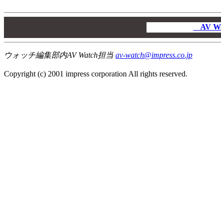
00
00
AV W
00
ウォッチ編集部内AV Watch担当
av-watch@impress.co.jp
Copyright (c) 2001 impress corporation All rights reserved.