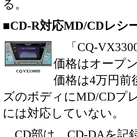
る。
■CD-R対応MD/CDレシー
「CQ-VX33
価格はオープ
CQ-VX3300D
価格は4万円前
ズのボディにMD/CDプ
には対応していない。
CD部は、CD-DAを記