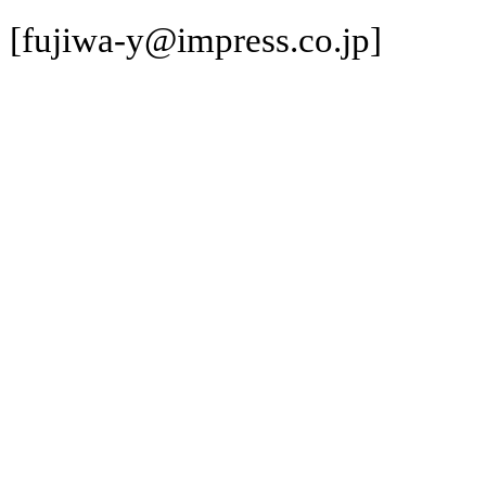
[fujiwa-y@impress.co.jp]