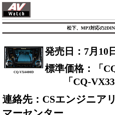
松下、MP3対応の2DI
発売日：7月1
標準価格：「CQ-V
CQ-VX4400D
「CQ-VX3300
連絡先：CSエンジニア
マーセンター