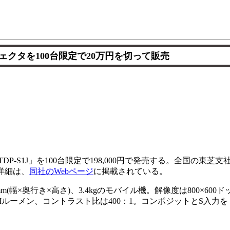
ェクタを100台限定で20万円を切って販売
DP-S1J」を100台限定で198,000円で発売する。全国の東芝支
詳細は、
同社のWebページ
に掲載されている。
mm(幅×奥行き×高さ)、3.4kgのモバイル機。解像度は800×600ド
SIルーメン、コントラスト比は400：1。コンポジットとS入力を