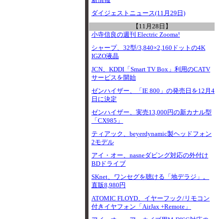
新情報
ダイジェストニュース(11月29日)
【11月28日】
小寺信良の週刊 Electric Zooma!
シャープ、32型/3,840×2,160ドットの4K
IGZO液晶
JCN、KDDI「Smart TV Box」利用のCATV
サービスを開始
ゼンハイザー、「IE 800」の発売日を12月4
日に決定
ゼンハイザー、実売13,000円の新カナル型
「CX985」
ティアック、beyerdynamic製ヘッドフォン
2モデル
アイ・オー、nasneダビング対応の外付け
BDドライブ
SKnet、ワンセグを聴ける「地デラジ」。
直販8,980円
ATOMIC FLOYD、イヤーフック/リモコン
付きイヤフォン「AirJax +Remote」