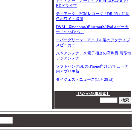
アイ・オー、アーカイブ用M-DISC対応の
BDドライブ
ティアック、PCMレコーダ「DR-05」に新
色ホワイト追加
D&M、独sonoroのBluetooth/iPodスピーカ
ー「cuboDock」
エバーグリーン、アクリル製のアクティブ
スピーカー
八木アンテナ、26素子相当の高利得/薄型地
デジアンテナ
ソフトバンクBBのiPhone向けTVチューナ
用アプリ更新
ダイジェストニュース(11月28日)
【Watch記事検索】
00