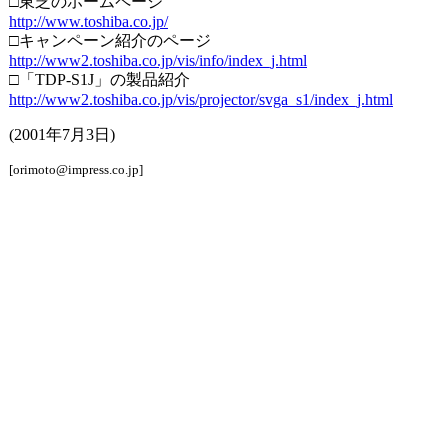
□東芝のホームページ
http://www.toshiba.co.jp/
□キャンペーン紹介のページ
http://www2.toshiba.co.jp/vis/info/index_j.html
□「TDP-S1J」の製品紹介
http://www2.toshiba.co.jp/vis/projector/svga_s1/index_j.html
(2001年7月3日)
[orimoto@impress.co.jp]