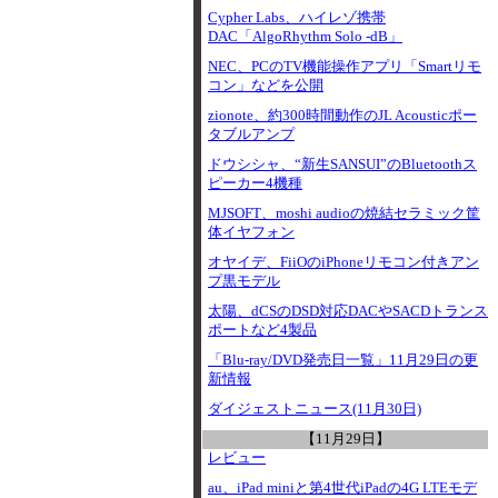
Cypher Labs、ハイレゾ携帯
DAC「AlgoRhythm Solo -dB」
NEC、PCのTV機能操作アプリ「Smartリモ
コン」などを公開
zionote、約300時間動作のJL Acousticポー
タブルアンプ
ドウシシャ、“新生SANSUI”のBluetoothス
ピーカー4機種
MJSOFT、moshi audioの焼結セラミック筐
体イヤフォン
オヤイデ、FiiOのiPhoneリモコン付きアン
プ黒モデル
太陽、dCSのDSD対応DACやSACDトランス
ポートなど4製品
「Blu-ray/DVD発売日一覧」11月29日の更
新情報
ダイジェストニュース(11月30日)
【11月29日】
レビュー
au、iPad miniと第4世代iPadの4G LTEモデ