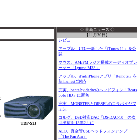
I
◇ 最新ニュース ◇
【11月30日】
レビュー
アップル、UIを一新した「iTunes 11」を公
開
マウス、AM/FMラジオ搭載オーディオプレ
ーヤー「Lyumo M33」
アップル、iPad/iPhoneアプリ「Remote」を
新iTunesに対応
完実、beats by dr.dreのヘッドフォン「Beats
Solo HD」に新色
社
完実、MONSTERとDIESELのコラボイヤフ
ォン
ッ
コルグ、DSD対応DAC「DS-DAC-10」の次
回出荷を'13年2月に
TDP-S1J
ALO、真空管USBヘッドフォンアンプ
「The Pan Am」