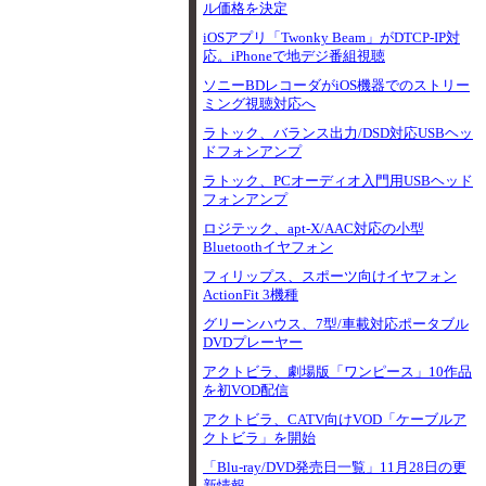
ル価格を決定
iOSアプリ「Twonky Beam」がDTCP-IP対
応。iPhoneで地デジ番組視聴
ソニーBDレコーダがiOS機器でのストリー
ミング視聴対応へ
ラトック、バランス出力/DSD対応USBヘッ
ドフォンアンプ
ラトック、PCオーディオ入門用USBヘッド
フォンアンプ
ロジテック、apt-X/AAC対応の小型
Bluetoothイヤフォン
フィリップス、スポーツ向けイヤフォン
ActionFit 3機種
グリーンハウス、7型/車載対応ポータブル
DVDプレーヤー
アクトビラ、劇場版「ワンピース」10作品
を初VOD配信
アクトビラ、CATV向けVOD「ケーブルア
クトビラ」を開始
「Blu-ray/DVD発売日一覧」11月28日の更