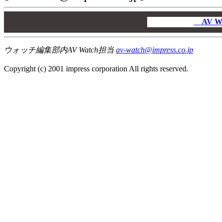
00
00
AV W
00
ウォッチ編集部内AV Watch担当
av-watch@impress.co.jp
Copyright (c) 2001 impress corporation All rights reserved.