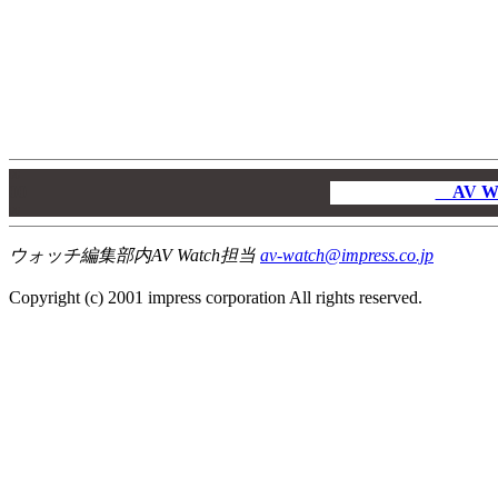
00
00
AV W
00
ウォッチ編集部内AV Watch担当
av-watch@impress.co.jp
Copyright (c) 2001 impress corporation All rights reserved.