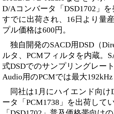
D/Aコンバータ「DSD1702
すでに出荷され、16日より量
プル価格は600円。
独自開発のSACD用DSD（Direct S
ルタ、PCMフィルタを内蔵。S
式DSDでのサンプリングレートは2
Audio用のPCMでは最大192
同社は1月にハイエンド向けDS
ータ「PCM1738」を出荷し
「DSD1702」普及価格帯向けの製