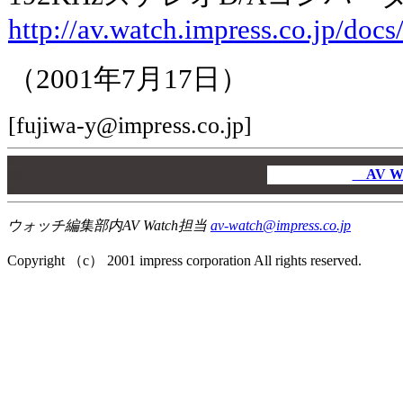
http://av.watch.impress.co.jp/doc
（2001年7月17日）
[fujiwa-y@impress.co.jp]
00
00
AV W
00
ウォッチ編集部内AV Watch担当
av-watch@impress.co.jp
Copyright （c） 2001 impress corporation All rights reserved.