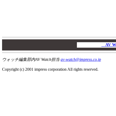
00
00
AV W
00
ウォッチ編集部内AV Watch担当
av-watch@impress.co.jp
Copyright (c) 2001 impress corporation All rights reserved.