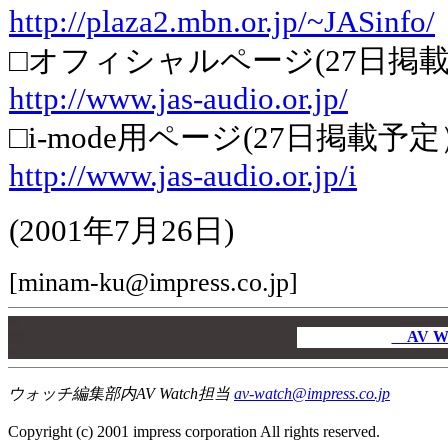
http://plaza2.mbn.or.jp/~JASinfo/
□オフィシャルページ(27日掲
http://www.jas-audio.or.jp/
□i-mode用ページ(27日掲載予定
http://www.jas-audio.or.jp/i
(2001年7月26日)
[minam-ku@impress.co.jp]
00
00
AV W
00
ウォッチ編集部内AV Watch担当
av-watch@impress.co.jp
Copyright (c) 2001 impress corporation All rights reserved.