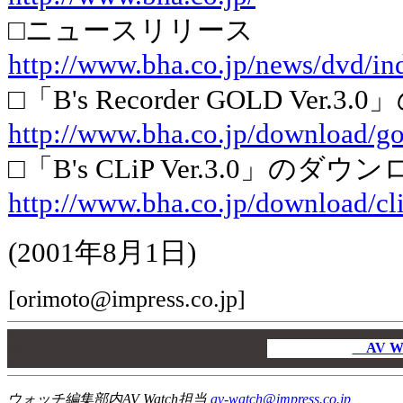
□ニュースリリース
http://www.bha.co.jp/news/dvd/in
□「B's Recorder GOLD Ve
http://www.bha.co.jp/download/g
□「B's CLiP Ver.3.0」の
http://www.bha.co.jp/download/c
(2001年8月1日)
[orimoto@impress.co.jp]
00
00
AV W
00
ウォッチ編集部内AV Watch担当
av-watch@impress.co.jp