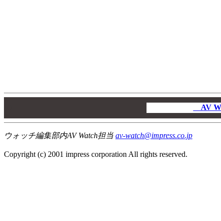
00
00
AV W
00
ウォッチ編集部内AV Watch担当
av-watch@impress.co.jp
Copyright (c) 2001 impress corporation All rights reserved.