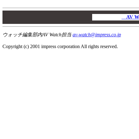
00
00
AV W
00
ウォッチ編集部内AV Watch担当
av-watch@impress.co.jp
Copyright (c) 2001 impress corporation All rights reserved.