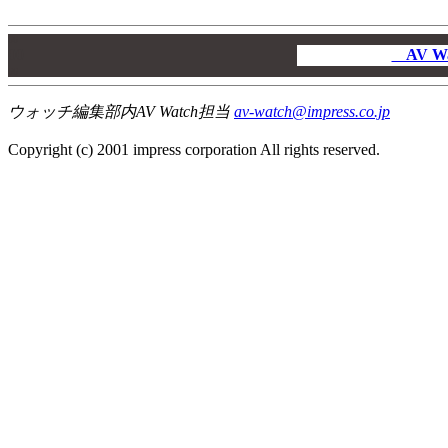
00
00
AV W
00
ウォッチ編集部内AV Watch担当
av-watch@impress.co.jp
Copyright (c) 2001 impress corporation All rights reserved.