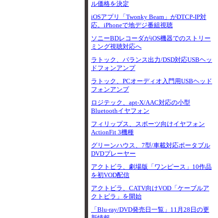
ル価格を決定
iOSアプリ「Twonky Beam」がDTCP-IP対
応。iPhoneで地デジ番組視聴
ソニーBDレコーダがiOS機器でのストリー
ミング視聴対応へ
ラトック、バランス出力/DSD対応USBヘッ
ドフォンアンプ
ラトック、PCオーディオ入門用USBヘッド
フォンアンプ
ロジテック、apt-X/AAC対応の小型
Bluetoothイヤフォン
フィリップス、スポーツ向けイヤフォン
ActionFit 3機種
グリーンハウス、7型/車載対応ポータブル
DVDプレーヤー
アクトビラ、劇場版「ワンピース」10作品
を初VOD配信
アクトビラ、CATV向けVOD「ケーブルア
クトビラ」を開始
「Blu-ray/DVD発売日一覧」11月28日の更