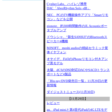
Cypher Labs、ハイレゾ携帯
DAC「AlgoRhythm Solo -dB」
NEC、PCのTV機能操作アプリ「Smartリモ
コン」などを公開
zionote、約300時間動作のJL Acousticポー
タブルアンプ
ドウシシャ、“新生SANSUI”のBluetoothス
ピーカー4機種
MJSOFT、moshi audioの焼結セラミック筐
体イヤフォン
オヤイデ、FiiOのiPhoneリモコン付きアン
プ黒モデル
太陽、dCSのDSD対応DACやSACDトランス
ポートなど4製品
「Blu-ray/DVD発売日一覧」11月29日の更
新情報
ダイジェストニュース(11月30日)
【11月29日】
レビュー
au、iPad miniと第4世代iPadの4G LTEモデ