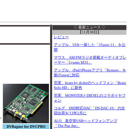
I
◇ 最新ニュース ◇
【11月30日】
レビュー
アップル、UIを一新した「iTunes 11」を公
開
マウス、AM/FMラジオ搭載オーディオプレ
ーヤー「Lyumo M33」
アップル、iPad/iPhoneアプリ「Remote」を
新iTunesに対応
完実、beats by dr.dreのヘッドフォン「Beats
開
Solo HD」に新色
完実、MONSTERとDIESELのコラボイヤフ
ォン
コルグ、DSD対応DAC「DS-DAC-10」の次
回出荷を'13年2月に
デ
ALO、真空管USBヘッドフォンアンプ
「The Pan Am」
DVRaptor for DVCPRO