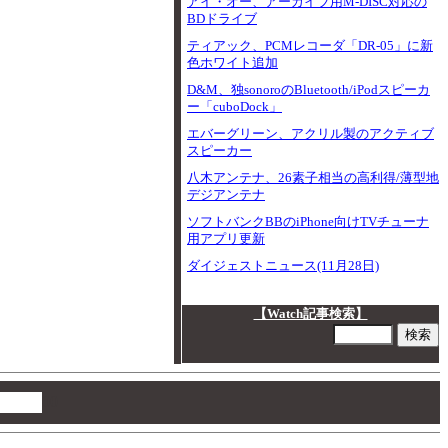
アイ・オー、アーカイブ用M-DISC対応の
BDドライブ
ティアック、PCMレコーダ「DR-05」に新
色ホワイト追加
D&M、独sonoroのBluetooth/iPodスピーカ
ー「cuboDock」
エバーグリーン、アクリル製のアクティブ
スピーカー
八木アンテナ、26素子相当の高利得/薄型地
デジアンテナ
ソフトバンクBBのiPhone向けTVチューナ
用アプリ更新
ダイジェストニュース(11月28日)
【Watch記事検索】
00