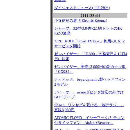
新情報
ダイジェストニュース(11月29日)
【11月28日】
小寺信良の週刊 Electric Zooma!
シャープ、32型/3,840×2,160ドットの4K
IGZO液晶
JCN、KDDI「Smart TV Box」利用のCATV
サービスを開始
ゼンハイザー、「IE 800」の発売日を12月4
日に決定
ゼンハイザー、実売13,000円の新カナル型
「CX985」
ティアック、beyerdynamic製ヘッドフォン
2モデル
アイ・オー、nasneダビング対応の外付け
BDドライブ
SKnet、ワンセグを聴ける「地デラジ」。
直販8,980円
ATOMIC FLOYD、イヤーフック/リモコン
付きイヤフォン「AirJax +Remote」