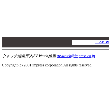
00
00
AV W
00
ウォッチ編集部内AV Watch担当
av-watch@impress.co.jp
Copyright (c) 2001 impress corporation All rights reserved.