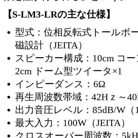
【S-LM3-LRの主な仕様】
型式：位相反転式トールボ
磁設計（JEITA）
スピーカー構成：10cm コ
2cm ドーム型ツイータ×1
インピーダンス：6Ω
再生周波数帯域：42Hｚ～40
出力音圧レベル：85dB/W（
最大入力：100W（JEITA）
クロスオーバー周波数：5kH