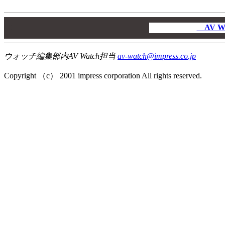
00
00
AV W
00
ウォッチ編集部内AV Watch担当
av-watch@impress.co.jp
Copyright （c） 2001 impress corporation All rights reserved.