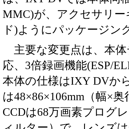
MMC)が、アクセサリーキ
ド)ようにパッケージン
主要な変更点は、本体
応、3倍録画機能(ESP/
本体の仕様はIXY DV
は48×86×106mm（幅
CCDは68万画素プログ
ィルター）で、レンズは