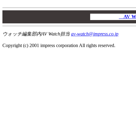
00
00
AV W
00
ウォッチ編集部内AV Watch担当
av-watch@impress.co.jp
Copyright (c) 2001 impress corporation All rights reserved.