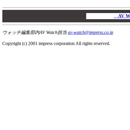
00
00
AV W
00
ウォッチ編集部内AV Watch担当
av-watch@impress.co.jp
Copyright (c) 2001 impress corporation All rights reserved.