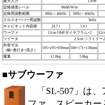
最大入力
120W
定格感度レベル
86dB/W/m
定格周波数範囲
38Hz～40kHz
58Hz～40kHz
クロスオーバー周波数
3kHz
キャビネット内容積
24.7 l
5.6 l
ウーファ
12cm OMFダイヤフラム×2
12
ツイータ
2.5cm ソフトドー
外形寸法
195×295×930mm
500×171×138mm
（幅×奥行き×高さ）
重量
12.0kg
5.8kg
■サブウーファ
「SL-507」は
ファ。スピーカー