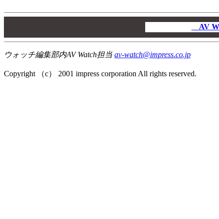
00
00
AV W
00
ウォッチ編集部内AV Watch担当
av-watch@impress.co.jp
Copyright （c） 2001 impress corporation All rights reserved.