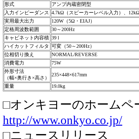
形式
アンプ内蔵密閉型
入力インピーダンス
4.7kΩ（スピーカーレベル入力）、12
実用最大出力
120W（5Ω・EIAJ）
定格周波数範囲
30～200Hz
キャビネット内容積
39 l
ハイカットフィルタ
可変（50～200Hz）
位相切り換え
NORMAL/REVERSE
消費電力
75W
外形寸法
235×448×617mm
（幅×奥行き×高さ）
重量
19.0kg
□オンキヨーのホームペ
http://www.onkyo.co.jp/
□ニュースリリース