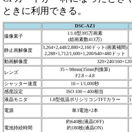
ときに利用できる。
DSC-AZ1
1/1.8型395万画素
撮像素子
(総画素数413万)
3,264×2,448/2,880×2,160ドット(画素補間)
静止画解像度
2,288×1,712/1,600×1,200/640×480ドット
動画解像度
320×240/160×
35～98mm(35mm判換算)
レンズ
F2.8～4.8
シャッター速度
16～1/1,000秒
感度設定
ISO 100～400相当
液晶モニタ
1.8型低温ポリシリコンTFTカラー
電源
単3電池×2本
約640枚(液晶OFF)
電池持続時間
約180枚(液晶ON)