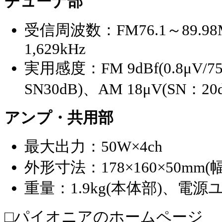
チューナ部
受信周波数：FM76.1～89.98
1,629kHz
実用感度：FM 9dBf(0.8μV/7
SN30dB)、AM 18μV(SN：20
アンプ・共用部
最大出力：50W×4ch
外形寸法：178×160×50mm
重量：1.9kg(本体部)、電源ユニ
□パイオニアのホームページ