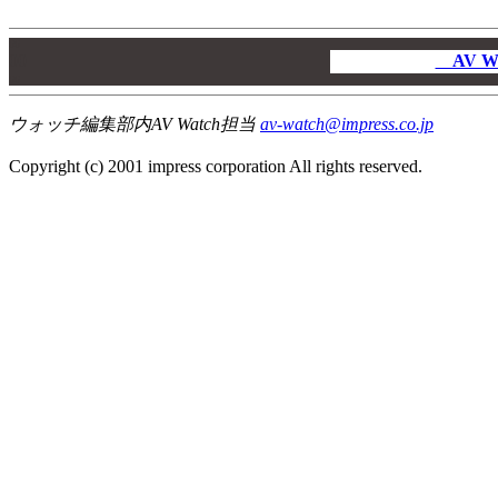
00
00
AV W
00
ウォッチ編集部内AV Watch担当
av-watch@impress.co.jp
Copyright (c) 2001 impress corporation All rights reserved.