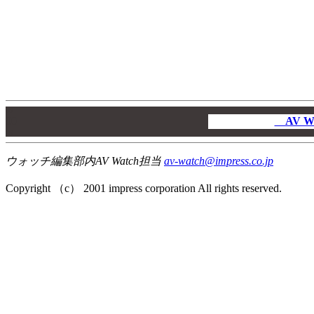
00
00
AV W
00
ウォッチ編集部内AV Watch担当
av-watch@impress.co.jp
Copyright （c） 2001 impress corporation All rights reserved.