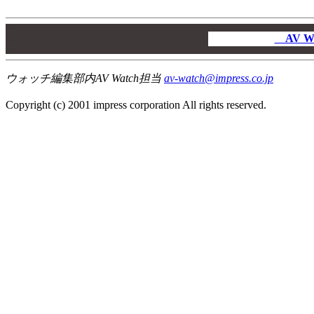
00
00
AV W
00
ウォッチ編集部内AV Watch担当
av-watch@impress.co.jp
Copyright (c) 2001 impress corporation All rights reserved.