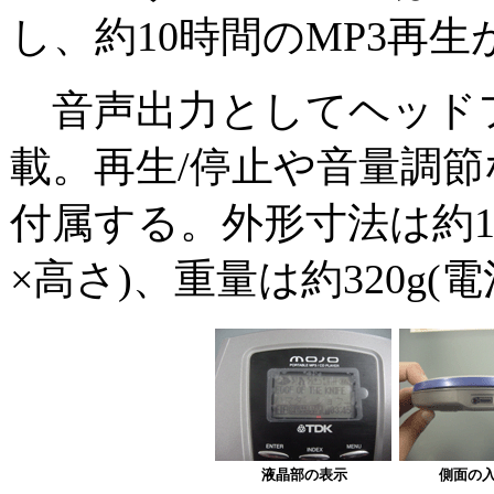
し、約10時間のMP3再生
音声出力としてヘッドフ
載。再生/停止や音量調
付属する。外形寸法は約137
×高さ)、重量は約320g
液晶部の表示
側面の