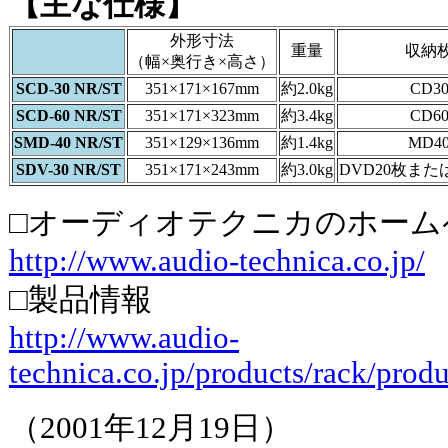
【主な仕様】
外形寸法
重量
収納
（幅×奥行き×高さ）
SCD-30 NR/ST
351×171×167mm
約2.0kg
CD3
SCD-60 NR/ST
351×171×323mm
約3.4kg
CD6
SMD-40 NR/ST
351×129×136mm
約1.4kg
MD4
SDV-30 NR/ST
351×171×243mm
約3.0kg
DVD20枚また
□オーディオテクニカのホーム
http://www.audio-technica.co.jp/
□製品情報
http://www.audio-
technica.co.jp/products/rack/prod
（2001年12月19日）