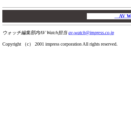
00
00
AV W
00
ウォッチ編集部内AV Watch担当
av-watch@impress.co.jp
Copyright （c） 2001 impress corporation All rights reserved.