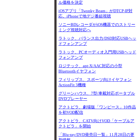
ル価格を決定
iOSアプリ「Twonky Beam」がDTCP-IP対
応。iPhoneで地デジ番組視聴
ソニーBDレコーダがiOS機器でのストリー
ミング視聴対応へ
ラトック、バランス出力/DSD対応USBヘッ
ドフォンアンプ
ラトック、PCオーディオ入門用USBヘッド
フォンアンプ
ロジテック、apt-X/AAC対応の小型
Bluetoothイヤフォン
フィリップス、スポーツ向けイヤフォン
ActionFit 3機種
グリーンハウス、7型/車載対応ポータブル
DVDプレーヤー
アクトビラ、劇場版「ワンピース」10作品
を初VOD配信
アクトビラ、CATV向けVOD「ケーブルア
クトビラ」を開始
「Blu-ray/DVD発売日一覧」11月28日の更