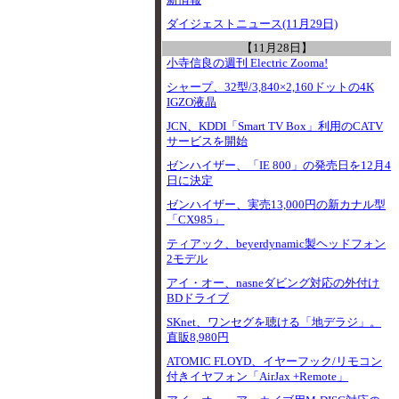
新情報
ダイジェストニュース(11月29日)
【11月28日】
小寺信良の週刊 Electric Zooma!
シャープ、32型/3,840×2,160ドットの4K
IGZO液晶
JCN、KDDI「Smart TV Box」利用のCATV
サービスを開始
ゼンハイザー、「IE 800」の発売日を12月4
日に決定
ゼンハイザー、実売13,000円の新カナル型
「CX985」
ティアック、beyerdynamic製ヘッドフォン
2モデル
アイ・オー、nasneダビング対応の外付け
BDドライブ
SKnet、ワンセグを聴ける「地デラジ」。
直販8,980円
ATOMIC FLOYD、イヤーフック/リモコン
付きイヤフォン「AirJax +Remote」