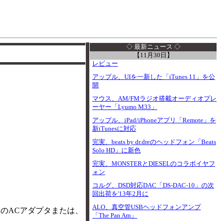
I
◇ 最新ニュース ◇
【11月30日】
レビュー
アップル、UIを一新した「iTunes 11」を公
開
マウス、AM/FMラジオ搭載オーディオプレ
ーヤー「Lyumo M33」
アップル、iPad/iPhoneアプリ「Remote」を
新iTunesに対応
完実、beats by dr.dreのヘッドフォン「Beats
Solo HD」に新色
完実、MONSTERとDIESELのコラボイヤフ
ォン
コルグ、DSD対応DAC「DS-DAC-10」の次
回出荷を'13年2月に
ALO、真空管USBヘッドフォンアンプ
付属のACアダプタまたは、
「The Pan Am」