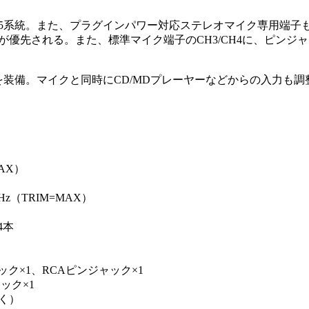
計5系統。また、プラグインパワー対応ステレオマイク専用端子
CHが優先される。また、標準マイク端子のCH3/CH4に、ピンジャ
装備。マイクと同時にCD/MDプレーヤーなどからの入力も調
MAX）
0Hz（TRIM=MAX）
4本
ック×1、RCAピンジャック×1
ック×1
除く）