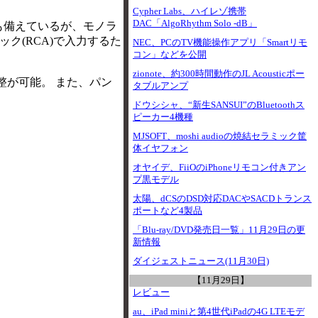
Cypher Labs、ハイレゾ携帯
DAC「AlgoRhythm Solo -dB」
も備えているが、モノラ
ック(RCA)で入力するた
NEC、PCのTV機能操作アプリ「Smartリモ
コン」などを公開
zionote、約300時間動作のJL Acousticポー
整が可能。 また、パン
タブルアンプ
ドウシシャ、“新生SANSUI”のBluetoothス
ピーカー4機種
MJSOFT、moshi audioの焼結セラミック筐
体イヤフォン
オヤイデ、FiiOのiPhoneリモコン付きアン
プ黒モデル
太陽、dCSのDSD対応DACやSACDトランス
ポートなど4製品
「Blu-ray/DVD発売日一覧」11月29日の更
新情報
ダイジェストニュース(11月30日)
【11月29日】
レビュー
au、iPad miniと第4世代iPadの4G LTEモデ