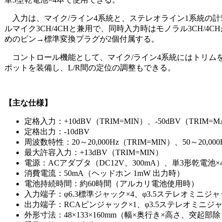
入力は、マイク/ライン4系統と、ステレオライン1系統の
ルマイク3CH/4CHと兼用で、同時入力時はモノラル3CH/4
めのピン→標準変換プラグが2個付属する。
コントロール機能として、マイク/ライン4系統にはトリムを
ポットを装備し、L/R間の定位の調整もできる。
【主な仕様】
定格入力：+10dBV（TRIM=MIN）、-50dBV（TRIM=
定格出力：-10dBV
周波数特性：20～20,000Hz（TRIM=MIN）、50～20,00
最大許容入力：+13dBV（TRIM=MIN）
電源：ACアダプタ（DC12V、300mA）、単3形乾電池×
消費電流：50mA（ヘッドホン 1mW 出力時）
電池持続時間：約60時間（アルカリ電池使用時）
入力端子：φ6.3標準ジャック×4、φ3.5ステレオミニジャ
出力端子：RCAピンジャック×1、φ3.5ステレオミニジャ
外形寸法：48×133×160mm（幅×奥行き×高さ、突起部