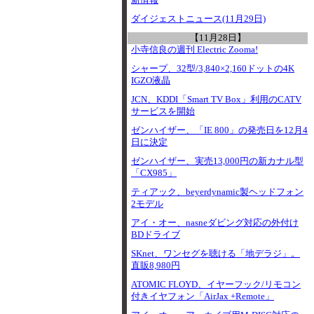
新情報
ダイジェストニュース(11月29日)
【11月28日】
小寺信良の週刊 Electric Zooma!
シャープ、32型/3,840×2,160ドットの4K
IGZO液晶
JCN、KDDI「Smart TV Box」利用のCATV
サービスを開始
ゼンハイザー、「IE 800」の発売日を12月4
日に決定
ゼンハイザー、実売13,000円の新カナル型
「CX985」
ティアック、beyerdynamic製ヘッドフォン
2モデル
アイ・オー、nasneダビング対応の外付け
BDドライブ
SKnet、ワンセグを聴ける「地デラジ」。
直販8,980円
ATOMIC FLOYD、イヤーフック/リモコン
付きイヤフォン「AirJax +Remote」