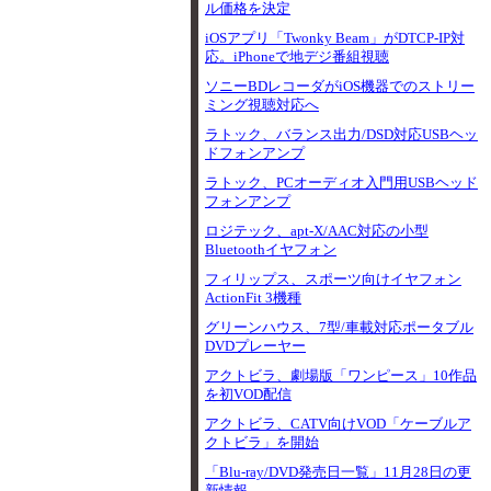
ル価格を決定
iOSアプリ「Twonky Beam」がDTCP-IP対
応。iPhoneで地デジ番組視聴
ソニーBDレコーダがiOS機器でのストリー
ミング視聴対応へ
ラトック、バランス出力/DSD対応USBヘッ
ドフォンアンプ
ラトック、PCオーディオ入門用USBヘッド
フォンアンプ
ロジテック、apt-X/AAC対応の小型
Bluetoothイヤフォン
フィリップス、スポーツ向けイヤフォン
ActionFit 3機種
グリーンハウス、7型/車載対応ポータブル
DVDプレーヤー
アクトビラ、劇場版「ワンピース」10作品
を初VOD配信
アクトビラ、CATV向けVOD「ケーブルア
クトビラ」を開始
「Blu-ray/DVD発売日一覧」11月28日の更