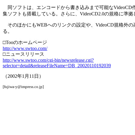
同ソフトは、エンコードから書き込みまで可能なVideoCD作成ソ
集ソフトも搭載している。さらに、VideoCD2.0の規格に
そのほかにもWEBへのリンクの設定や、VideoCD規格外の高
る。
□Tooのホームページ
http://www.swtoo.com/
□ニュースリリース
http://www.swtoo.com/cgi-bin/newsrelease.cgi?
selector=detail&releaseFileName=DB_20020110192039
（2002年1月11日）
[fujiwa-y@impress.co.jp]