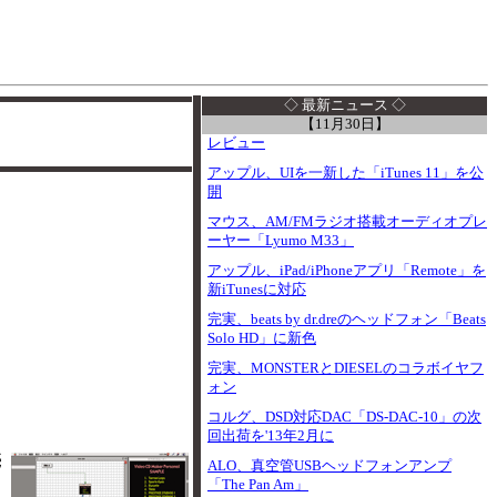
I
◇ 最新ニュース ◇
【11月30日】
レビュー
アップル、UIを一新した「iTunes 11」を公
開
マウス、AM/FMラジオ搭載オーディオプレ
ーヤー「Lyumo M33」
アップル、iPad/iPhoneアプリ「Remote」を
新iTunesに対応
完実、beats by dr.dreのヘッドフォン「Beats
Solo HD」に新色
完実、MONSTERとDIESELのコラボイヤフ
ォン
コルグ、DSD対応DAC「DS-DAC-10」の次
回出荷を'13年2月に
売
ALO、真空管USBヘッドフォンアンプ
「The Pan Am」