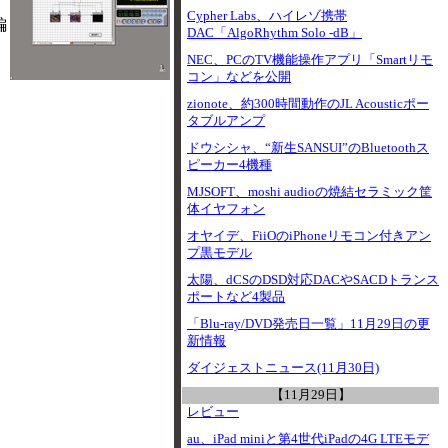
Cypher Labs、ハイレゾ携帯
編
DAC「AlgoRhythm Solo -dB」
NEC、PCのTV機能操作アプリ「Smartリモ
コン」などを公開
zionote、約300時間動作のJL Acousticポー
タブルアンプ
ドウシシャ、“新生SANSUI”のBluetoothス
ピーカー4機種
MJSOFT、moshi audioの焼結セラミック筐
体イヤフォン
オヤイデ、FiiOのiPhoneリモコン付きアン
プ黒モデル
太陽、dCSのDSD対応DACやSACDトランス
ポートなど4製品
「Blu-ray/DVD発売日一覧」11月29日の更
新情報
ダイジェストニュース(11月30日)
【11月29日】
レビュー
au、iPad miniと第4世代iPadの4G LTEモデ