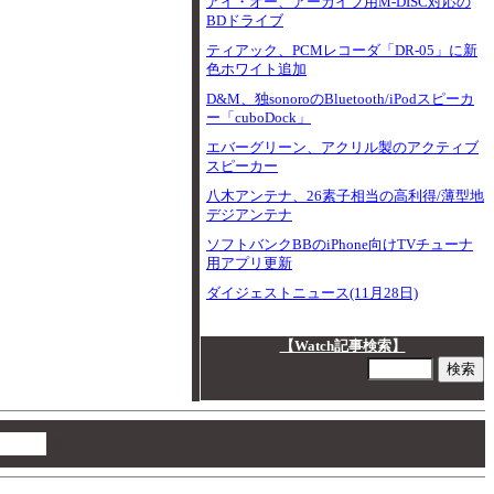
アイ・オー、アーカイブ用M-DISC対応の
BDドライブ
ティアック、PCMレコーダ「DR-05」に新
色ホワイト追加
D&M、独sonoroのBluetooth/iPodスピーカ
ー「cuboDock」
エバーグリーン、アクリル製のアクティブ
スピーカー
八木アンテナ、26素子相当の高利得/薄型地
デジアンテナ
ソフトバンクBBのiPhone向けTVチューナ
用アプリ更新
ダイジェストニュース(11月28日)
【Watch記事検索】
00