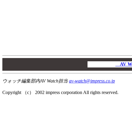
00
00
AV W
00
ウォッチ編集部内AV Watch担当
av-watch@impress.co.jp
Copyright （c） 2002 impress corporation All rights reserved.