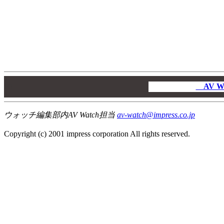
00
00
AV W
00
ウォッチ編集部内AV Watch担当
av-watch@impress.co.jp
Copyright (c) 2001 impress corporation All rights reserved.