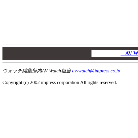
00
00
AV W
00
ウォッチ編集部内AV Watch担当
av-watch@impress.co.jp
Copyright (c) 2002 impress corporation All rights reserved.