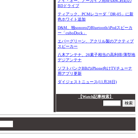
アイ・オー、アーカイブ用M-DISC対応の
BDドライブ
ティアック、PCMレコーダ「DR-05」に新
色ホワイト追加
D&M、独sonoroのBluetooth/iPodスピーカ
ー「cuboDock」
エバーグリーン、アクリル製のアクティブ
スピーカー
八木アンテナ、26素子相当の高利得/薄型地
デジアンテナ
ソフトバンクBBのiPhone向けTVチューナ
用アプリ更新
ダイジェストニュース(11月28日)
【Watch記事検索】
00