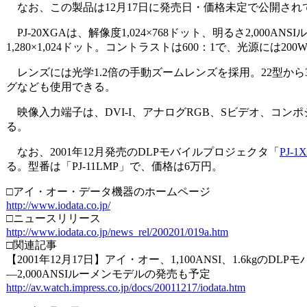
なお、この製品は12月17日に発売日・価格未定で公開さ
PJ-20XGAは、解像度1,024×768ドット、明るさ2,0
1,280×1,024ドット。コントラストは600：1で、光源には20
レンズには光学1.2倍の手動ズームレンズを採用。22型から
グなども使用できる。
映像入力端子は、DVI-I、アナログRGB、Sビデオ、コンポジッ
る。
なお、2001年12月発売のDLPモバイルプロジェクタ「
PJ-1
る。型番は「PJ-11LMP」で、価格は6万円。
□アイ・オー・データ機器のホームページ
http://www.iodata.co.jp/
□ニュースリリース
http://www.iodata.co.jp/news_rel/200201/019a.htm
□関連記事
【2001年12月17日】アイ・オー、1,100ANSI、1.6kgのD
―2,000ANSIルーメンモデルの発売も予定
http://av.watch.impress.co.jp/docs/20011217/iodata.htm