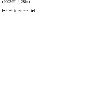
(2002年1月28日)
[orimoto@impress.co.jp]