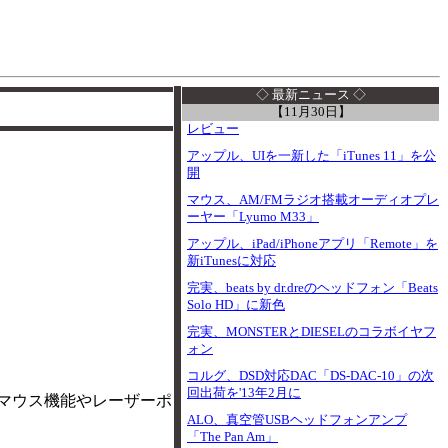
I
◇ 最新ニュース ◇
【11月30日】
レビュー
アップル、UIを一新した「iTunes 11」を公
開
マウス、AM/FMラジオ搭載オーディオプレ
ーヤー「Lyumo M33」
アップル、iPad/iPhoneアプリ「Remote」を
新iTunesに対応
完実、beats by dr.dreのヘッドフォン「Beats
Solo HD」に新色
完実、MONSTERとDIESELのコラボイヤフ
ォン
コルグ、DSD対応DAC「DS-DAC-10」の次
回出荷を'13年2月に
円。マウス機能やレーザーポ
ALO、真空管USBヘッドフォンアンプ
「The Pan Am」