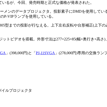
れているが、今回、発売時期と正式な価格が発表された。
00ANSIルーメンのデータプロジェクタ。投影素子にDMDを使用し
0WのP-VIPランプを使用している。
305型までの投影が行なえる。上下左右反転や台形補正(上下の
トビデオを搭載。外形寸法は277×225×85(幅×奥行き×高さ)、
XGA
」(398,000円)と「
PJ-11SVGA
」(278,000円)専用の交換
LPモバイルプロジェクタ