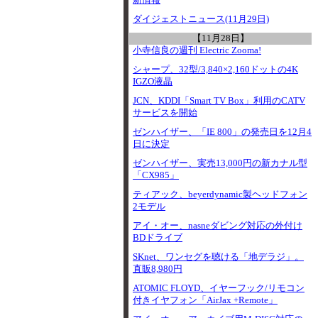
新情報
ダイジェストニュース(11月29日)
【11月28日】
小寺信良の週刊 Electric Zooma!
シャープ、32型/3,840×2,160ドットの4K
IGZO液晶
JCN、KDDI「Smart TV Box」利用のCATV
サービスを開始
ゼンハイザー、「IE 800」の発売日を12月4
日に決定
ゼンハイザー、実売13,000円の新カナル型
「CX985」
ティアック、beyerdynamic製ヘッドフォン
2モデル
アイ・オー、nasneダビング対応の外付け
BDドライブ
SKnet、ワンセグを聴ける「地デラジ」。
直販8,980円
ATOMIC FLOYD、イヤーフック/リモコン
付きイヤフォン「AirJax +Remote」