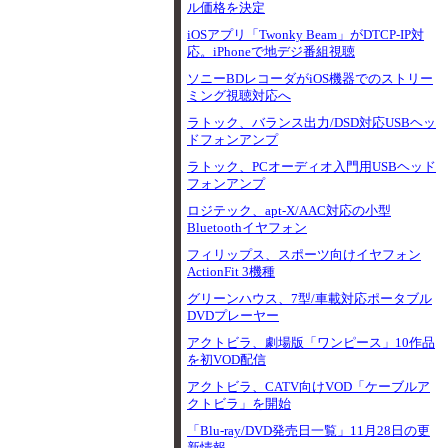
ル価格を決定
iOSアプリ「Twonky Beam」がDTCP-IP対
応。iPhoneで地デジ番組視聴
ソニーBDレコーダがiOS機器でのストリー
ミング視聴対応へ
ラトック、バランス出力/DSD対応USBヘッ
ドフォンアンプ
ラトック、PCオーディオ入門用USBヘッド
フォンアンプ
ロジテック、apt-X/AAC対応の小型
Bluetoothイヤフォン
フィリップス、スポーツ向けイヤフォン
ActionFit 3機種
グリーンハウス、7型/車載対応ポータブル
DVDプレーヤー
アクトビラ、劇場版「ワンピース」10作品
を初VOD配信
アクトビラ、CATV向けVOD「ケーブルア
クトビラ」を開始
「Blu-ray/DVD発売日一覧」11月28日の更