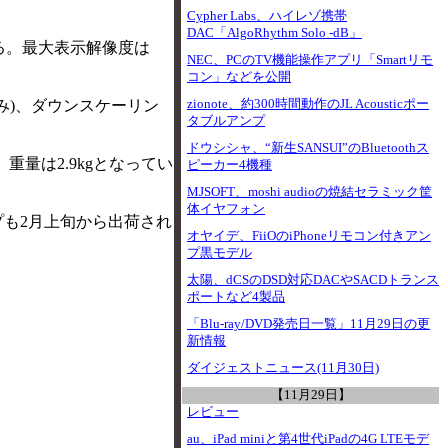
Cypher Labs、ハイレゾ携帯
DAC「AlgoRhythm Solo -dB」
ている。最大表示解像度は
NEC、PCのTV機能操作アプリ「Smartリモ
コン」などを公開
zionote、約300時間動作のJL Acousticポー
み)、ダウンスケーリン
タブルアンプ
ドウシシャ、“新生SANSUI”のBluetoothス
重量は2.9kgとなってい
ピーカー4機種
MJSOFT、moshi audioの焼結セラミック筐
体イヤフォン
ランプも2月上旬から出荷され
オヤイデ、FiiOのiPhoneリモコン付きアン
プ黒モデル
太陽、dCSのDSD対応DACやSACDトランス
ポートなど4製品
「Blu-ray/DVD発売日一覧」11月29日の更
新情報
ダイジェストニュース(11月30日)
【11月29日】
レビュー
au、iPad miniと第4世代iPadの4G LTEモデ