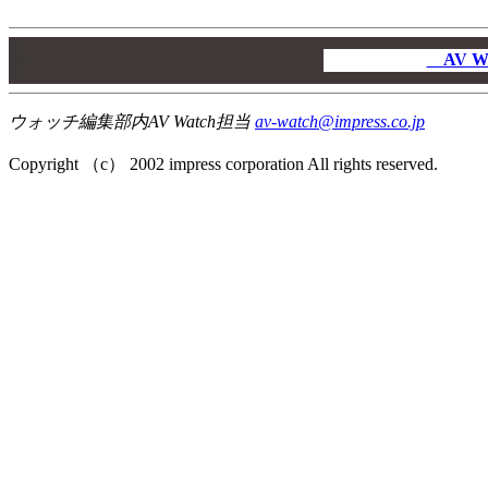
00
00
AV W
00
ウォッチ編集部内AV Watch担当
av-watch@impress.co.jp
Copyright （c） 2002 impress corporation All rights reserved.