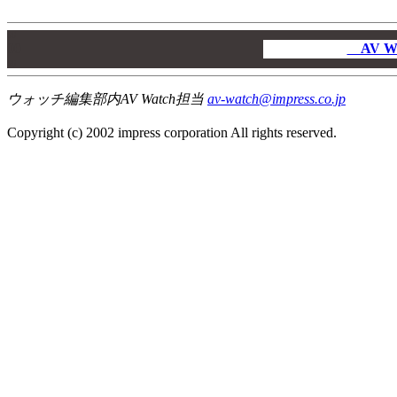
00
00
AV W
00
ウォッチ編集部内AV Watch担当
av-watch@impress.co.jp
Copyright (c) 2002 impress corporation All rights reserved.