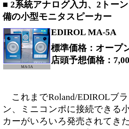
■
2系統アナログ入力、2トー
備の小型モニタスピーカー
EDIROL MA-5A
標準価格：オープ
店頭予想価格：7,00
MA-5A
これまでRoland/EDIROL
ン、ミニコンポに接続できる
カーがいろいろ発売されてき