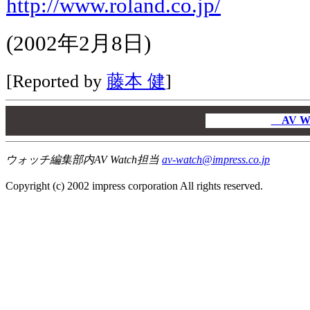
http://www.roland.co.jp/
(2002年2月8日)
[Reported by
藤本 健
]
00
00
AV W
00
ウォッチ編集部内AV Watch担当
av-watch@impress.co.jp
Copyright (c) 2002 impress corporation All rights reserved.