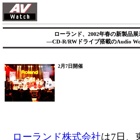
ローランド、2002年春の新製品
―CD-R/RWドライブ搭載のAudio Wor
2月7日開催
ローランド株式会社
は7日、