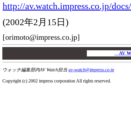
http://av.watch.impress.co.jp/doc
(2002年2月15日)
[orimoto@impress.co.jp]
00
00
AV W
00
ウォッチ編集部内AV Watch担当
av-watch@impress.co.jp
Copyright (c) 2002 impress corporation All rights reserved.