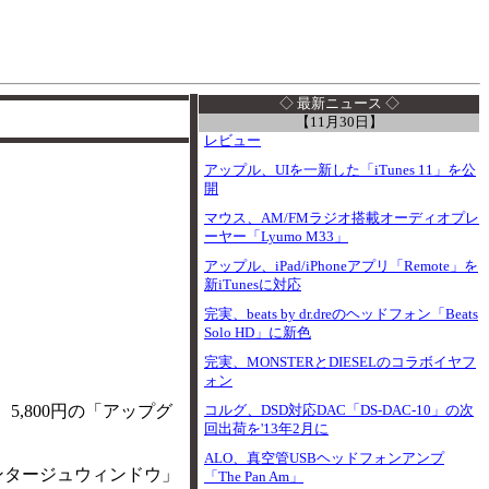
I
◇ 最新ニュース ◇
【11月30日】
レビュー
アップル、UIを一新した「iTunes 11」を公
開
マウス、AM/FMラジオ搭載オーディオプレ
ーヤー「Lyumo M33」
アップル、iPad/iPhoneアプリ「Remote」を
新iTunesに対応
完実、beats by dr.dreのヘッドフォン「Beats
Solo HD」に新色
完実、MONSTERとDIESELのコラボイヤフ
ォン
で、5,800円の「アップグ
コルグ、DSD対応DAC「DS-DAC-10」の次
回出荷を'13年2月に
ALO、真空管USBヘッドフォンアンプ
モンタージュウィンドウ」
「The Pan Am」