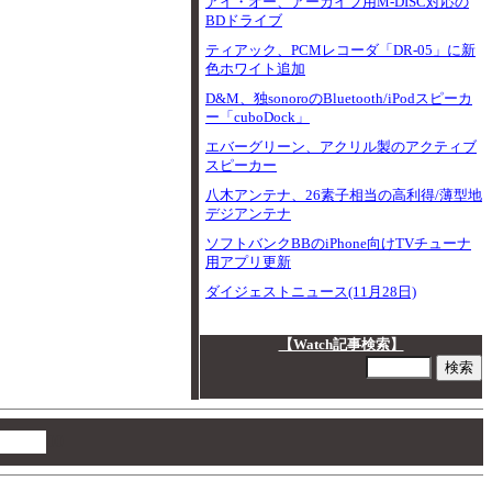
アイ・オー、アーカイブ用M-DISC対応の
BDドライブ
ティアック、PCMレコーダ「DR-05」に新
色ホワイト追加
D&M、独sonoroのBluetooth/iPodスピーカ
ー「cuboDock」
エバーグリーン、アクリル製のアクティブ
スピーカー
八木アンテナ、26素子相当の高利得/薄型地
デジアンテナ
ソフトバンクBBのiPhone向けTVチューナ
用アプリ更新
ダイジェストニュース(11月28日)
【Watch記事検索】
00