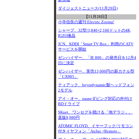
新情報
ダイジェストニュース(11月29日)
【11月28日】
小寺信良の週刊 Electric Zooma!
シャープ、32型/3,840×2,160ドットの4K
IGZO液晶
JCN、KDDI「Smart TV Box」利用のCATV
サービスを開始
ゼンハイザー、「IE 800」の発売日を12月4
日に決定
ゼンハイザー、実売13,000円の新カナル型
「CX985」
ティアック、beyerdynamic製ヘッドフォン
2モデル
アイ・オー、nasneダビング対応の外付け
BDドライブ
SKnet、ワンセグを聴ける「地デラジ」。
直販8,980円
ATOMIC FLOYD、イヤーフック/リモコン
付きイヤフォン「AirJax +Remote」