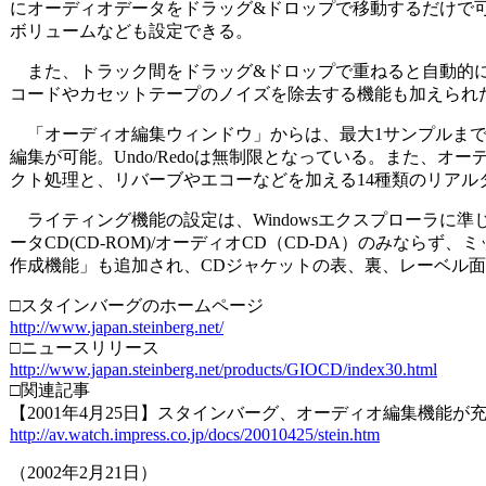
にオーディオデータをドラッグ&ドロップで移動するだけで可
ボリュームなども設定できる。
また、トラック間をドラッグ&ドロップで重ねると自動的に
コードやカセットテープのノイズを除去する機能も加えられ
「オーディオ編集ウィンドウ」からは、最大1サンプルまで
編集が可能。Undo/Redoは無制限となっている。また、オ
クト処理と、リバーブやエコーなどを加える14種類のリアル
ライティング機能の設定は、Windowsエクスプローラに
ータCD(CD-ROM)/オーディオCD（CD-DA）のみならず、
作成機能」も追加され、CDジャケットの表、裏、レーベル
□スタインバーグのホームページ
http://www.japan.steinberg.net/
□ニュースリリース
http://www.japan.steinberg.net/products/GIOCD/index30.html
□関連記事
【2001年4月25日】スタインバーグ、オーディオ編集機能が
http://av.watch.impress.co.jp/docs/20010425/stein.htm
（2002年2月21日）