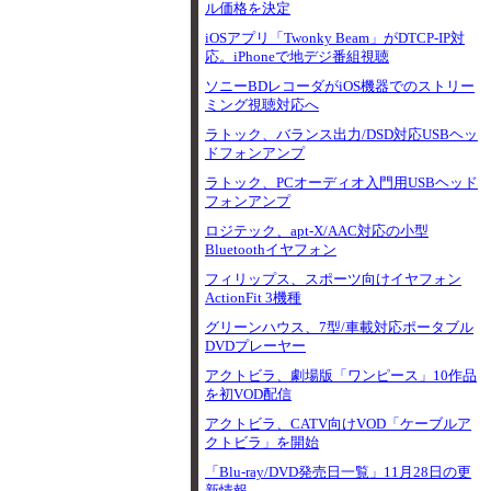
ル価格を決定
iOSアプリ「Twonky Beam」がDTCP-IP対
応。iPhoneで地デジ番組視聴
ソニーBDレコーダがiOS機器でのストリー
ミング視聴対応へ
ラトック、バランス出力/DSD対応USBヘッ
ドフォンアンプ
ラトック、PCオーディオ入門用USBヘッド
フォンアンプ
ロジテック、apt-X/AAC対応の小型
Bluetoothイヤフォン
フィリップス、スポーツ向けイヤフォン
ActionFit 3機種
グリーンハウス、7型/車載対応ポータブル
DVDプレーヤー
アクトビラ、劇場版「ワンピース」10作品
を初VOD配信
アクトビラ、CATV向けVOD「ケーブルア
クトビラ」を開始
「Blu-ray/DVD発売日一覧」11月28日の更