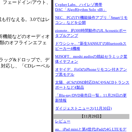
、フェードイン/アウト、
Cypher Labs、ハイレゾ携帯
DAC「AlgoRhythm Solo -dB」
NEC、PCのTV機能操作アプリ「Smartリモ
行なえる。3.0ではレ
コン」などを公開
zionote、約300時間動作のJL Acousticポー
タブルアンプ
析機能などのオーディオ
5種類のオフラインエフェ
ドウシシャ、“新生SANSUI”のBluetoothス
ピーカー4機種
MJSOFT、moshi audioの焼結セラミック筐
ラッグ&ドロップで、デ
体イヤフォン
にも対応し、「CDレーベル
オヤイデ、FiiOのiPhoneリモコン付きアン
プ黒モデル
太陽、dCSのDSD対応DACやSACDトランス
ポートなど4製品
「Blu-ray/DVD発売日一覧」11月29日の更
新情報
ダイジェストニュース(11月30日)
【11月29日】
レビュー
au、iPad miniと第4世代iPadの4G LTEモデ