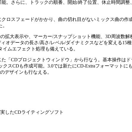
能。さらに、トラックの順番、開始/終了位置、休止時間調整
クロスフェードがかかり、曲の切れ目がないミックス曲の作成も
た。
の拡大表示や、マーカー/スナップショット機能、3D周波数解
ーディオデータの長さ/高さ/レベル/ダイナミクスなどを変える1
タイムエフェクト処理も備えている。
準じた「CDプロジェクトウィンドウ」から行なう。基本操作はド
ミックスCDも作成可能。3.0では新たにCD-Extraフォーマット
面のデザインも行なえる。
充実したCDライティングソフト