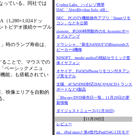
Wとなっている。同社では
Cypher Labs、ハイレゾ携帯
DAC「AlgoRhythm Solo -dB」
NEC、PCのTV機能操作アプリ「Smartリモ
,280×1,024ドッ
コン」などを公開
ーネントビデオ接続ケーブル
zionote、約300時間動作のJL Acousticポー
タブルアンプ
ン）」時のランプ寿命は、
ドウシシャ、“新生SANSUI”のBluetoothス
ピーカー4機種
MJSOFT、moshi audioの焼結セラミック筐
することで、マウスでの
体イヤフォン
た「ベーシックメニュ
オヤイデ、FiiOのiPhoneリモコン付きアン
ズ機能」も搭載されてい
プ黒モデル
太陽、dCSのDSD対応DACやSACDトランス
ポートなど4製品
相調整、映像エリアを自動的
「Blu-ray/DVD発売日一覧」11月29日の更
る。
新情報
ダイジェストニュース(11月30日)
【11月29日】
レビュー
au、iPad miniと第4世代iPadの4G LTEモデ