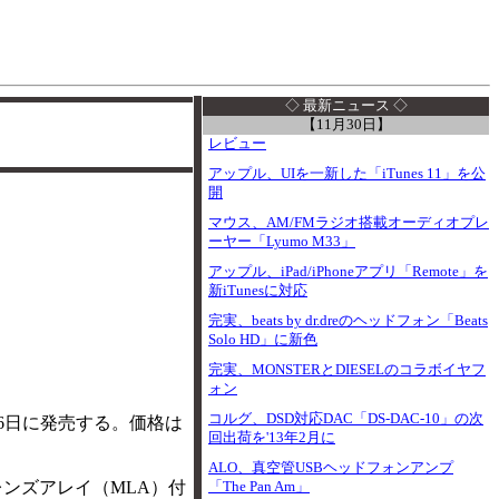
I
◇ 最新ニュース ◇
【11月30日】
レビュー
アップル、UIを一新した「iTunes 11」を公
開
マウス、AM/FMラジオ搭載オーディオプレ
ーヤー「Lyumo M33」
アップル、iPad/iPhoneアプリ「Remote」を
新iTunesに対応
完実、beats by dr.dreのヘッドフォン「Beats
Solo HD」に新色
完実、MONSTERとDIESELのコラボイヤフ
ォン
コルグ、DSD対応DAC「DS-DAC-10」の次
月6日に発売する。価格は
回出荷を'13年2月に
ALO、真空管USBヘッドフォンアンプ
ロレンズアレイ（MLA）付
「The Pan Am」