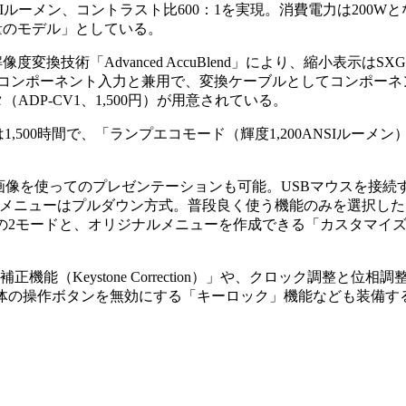
NSIルーメン、コントラスト比600：1を実現。消費電力は200
軽量のモデル」としている。
換技術「Advanced AccuBlend」により、縮小表示はSXGA（1
入力端子はコンポーネント入力と兼用で、変換ケーブルとしてコンポ
ADP-CV1、1,500円）が用意されている。
,500時間で、「ランプエコモード（輝度1,200ANSIルーメ
G画像を使ってのプレゼンテーションも可能。USBマウスを接続
SDメニューはプルダウン方式。普段良く使う機能のみを選択し
の2モードと、オリジナルメニューを作成できる「カスタマイ
能（Keystone Correction）」や、クロック調整と位
体の操作ボタンを無効にする「キーロック」機能なども装備す