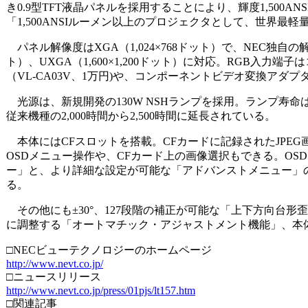
き0.9型TFT液晶パネルを採用することにより、輝度1,500A
「1,500ANSIルーメン以上のプロジェクタとして、世界最
パネル解像度はXGA（1,024×768ドット）で、NEC独自の解像度変
ト）、UXGA（1,600×1,200ドット）に対応。RGB
（VL-CA03V、1万円)や、コンポーネントビデオ変換アダプタ（
光源は、新規開発の130W NSHランプを採用。ランプ寿命は1
従来機種の2,000時間から2,500時間に延長されている。
本体にはCFスロットを搭載。CFカードに記録されたJPE
OSDメニュー操作や、CFカード上の画像選択もできる。O
ー」と、より詳細な設定が可能な「アドバンストメニュー」
る。
その他にも±30°、127段階の補正が可能な「上下方向台形歪補正機
に調整する「オートマチック・アジャストメント機能」、本
□NECビューテクノロジーのホームページ
http://www.nevt.co.jp/
□ニュースリリース
http://www.nevt.co.jp/press/01pjs/lt157.htm
□関連記事