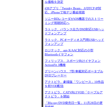
ル価格を決定
iOSアプリ「Twonky Beam」がDTCP-IP対
応。iPhoneで地デジ番組視聴
ソニーBDレコーダがiOS機器でのストリー
ミング視聴対応へ
ラトック、バランス出力/DSD対応USBヘッ
ドフォンアンプ
ラトック、PCオーディオ入門用USBヘッド
フォンアンプ
ロジテック、apt-X/AAC対応の小型
Bluetoothイヤフォン
フィリップス、スポーツ向けイヤフォン
ActionFit 3機種
グリーンハウス、7型/車載対応ポータブル
DVDプレーヤー
アクトビラ、劇場版「ワンピース」10作品
を初VOD配信
アクトビラ、CATV向けVOD「ケーブルア
クトビラ」を開始
「Blu-ray/DVD発売日一覧」11月28日の更