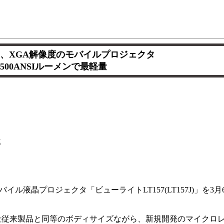
ク、XGA解像度のモバイルプロジェクタ
,500ANSIルーメンで最軽量
部
イル液晶プロジェクタ「ビューライトLT157(LT157J)」を3
2kgと同社従来製品と同等のボディサイズながら、新規開発のマイク