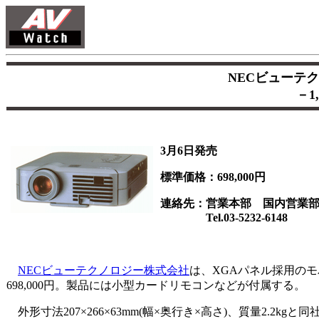
NECビューテ
－1
3月6日発売
標準価格：698,000円
連絡先：営業本部 国内営業
Tel.03-5232-6148
NECビューテクノロジー株式会社
は、XGAパネル採用のモバ
698,000円。製品には小型カードリモコンなどが付属する。
外形寸法207×266×63mm(幅×奥行き×高さ)、質量2.