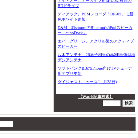
アイ・オー、アーカイブ用M-DISC対応の
BDドライブ
ティアック、PCMレコーダ「DR-05」に新
色ホワイト追加
D&M、独sonoroのBluetooth/iPodスピーカ
ー「cuboDock」
エバーグリーン、アクリル製のアクティブ
スピーカー
八木アンテナ、26素子相当の高利得/薄型地
デジアンテナ
ソフトバンクBBのiPhone向けTVチューナ
用アプリ更新
ダイジェストニュース(11月28日)
【Watch記事検索】
00