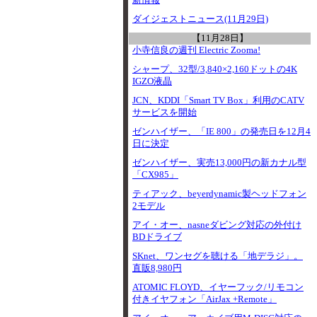
新情報
ダイジェストニュース(11月29日)
【11月28日】
小寺信良の週刊 Electric Zooma!
シャープ、32型/3,840×2,160ドットの4K
IGZO液晶
JCN、KDDI「Smart TV Box」利用のCATV
サービスを開始
ゼンハイザー、「IE 800」の発売日を12月4
日に決定
ゼンハイザー、実売13,000円の新カナル型
「CX985」
ティアック、beyerdynamic製ヘッドフォン
2モデル
アイ・オー、nasneダビング対応の外付け
BDドライブ
SKnet、ワンセグを聴ける「地デラジ」。
直販8,980円
ATOMIC FLOYD、イヤーフック/リモコン
付きイヤフォン「AirJax +Remote」