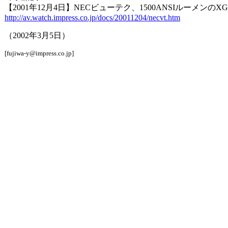
【2001年12月4日】NECビューテク、1500ANSIルーメン
http://av.watch.impress.co.jp/docs/20011204/necvt.htm
（2002年3月5日）
[fujiwa-y@impress.co.jp]